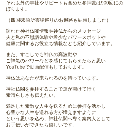
それ以外の寺社やリピートも含めた参拝数は900回にの
ぼります。
（四国88箇所霊場巡りのお遍路も結願しました）
訪れた神社仏閣情報や神仏からのメッセージ
夫と私の不思議体験や希少なパワースポットや
健康に関するお役立ち情報なども紹介しています。
また、すこしでも神仏の高波動や
ご神氣のパワーなどを感じてもらえたらと思い
YouTubeで動画配信もしております。
神仏はあなたが来られるのを待っています。
神社仏閣を参拝することで運が開けて行く
素晴らしさも伝えたい。
満足した素敵な人生を送るために参拝を活かし
心豊かな人生を送れる方が増えますように
という思いを込め、神社仏閣へ導く案内人として
お手伝いができたら嬉しいです。