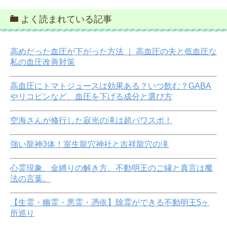
よく読まれている記事
高めだった血圧が下がった方法 ｜ 高血圧の夫と低血圧な
私の血圧改善対策
高血圧にトマトジュースは効果ある？いつ飲む？GABA
やリコピンなど、血圧を下げる成分と選び方
空海さんが修行した寂光の滝は超パワスポ！
強い龍神3体！室生龍穴神社と吉祥龍穴の滝
心霊現象、金縛りの解き方、不動明王のご縁と真言は魔
法の言葉。
【生霊・幽霊・悪霊・憑依】除霊ができる不動明王5ヶ
所巡り