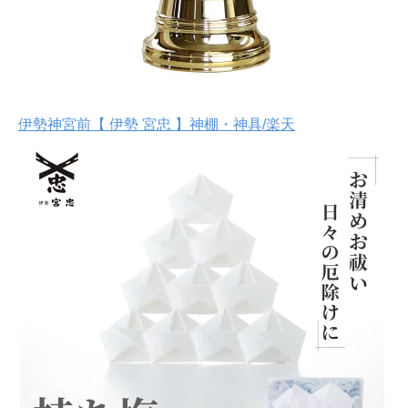
伊勢神宮前【 伊勢 宮忠 】神棚・神具/楽天