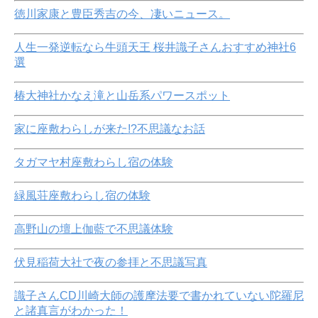
徳川家康と豊臣秀吉の今、凄いニュース。
人生一発逆転なら牛頭天王 桜井識子さんおすすめ神社6
選
椿大神社かなえ滝と山岳系パワースポット
家に座敷わらしが来た!?不思議なお話
タガマヤ村座敷わらし宿の体験
緑風荘座敷わらし宿の体験
高野山の壇上伽藍で不思議体験
伏見稲荷大社で夜の参拝と不思議写真
識子さんCD川崎大師の護摩法要で書かれていない陀羅尼
と諸真言がわかった！