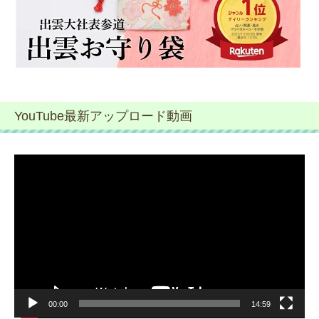
YouTube最新アップロード動画
動
画
プ
レ
ー
ヤ
ー
00:00
14:59