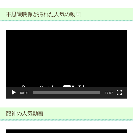
不思議映像が撮れた人気の動画
動
画
プ
レ
ー
ヤ
ー
00:00
17:07
龍神の人気動画
動