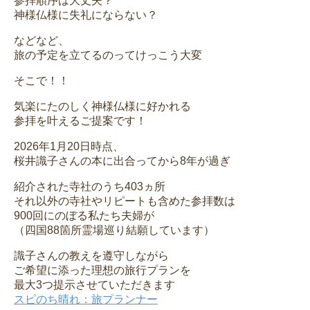
参拝順序は大丈夫？
神様仏様に失礼にならない？
などなど、
旅の予定を立てるのってけっこう大変
そこで！！
気楽にたのしく神様仏様に好かれる
参拝を叶えるご提案です！
2026年1月20日時点、
桜井識子さんの本に出合ってから8年が過ぎ
紹介された寺社のうち403ヵ所
それ以外の寺社やリピートも含めた参拝数は
900回にのぼる私たち夫婦が
（四国88箇所霊場巡り結願しています）
識子さんの教えを遵守しながら
ご希望に添った理想の旅行プランを
最大3つ提示させていただきます
スピのち晴れ：旅プランナー