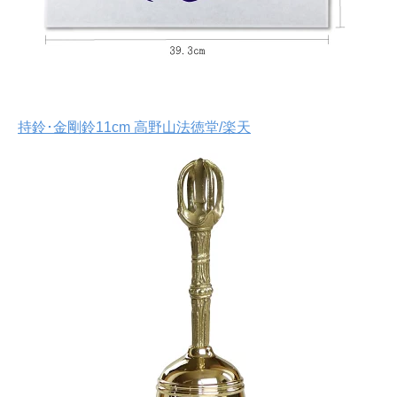
持鈴･金剛鈴11cm 高野山法徳堂/楽天