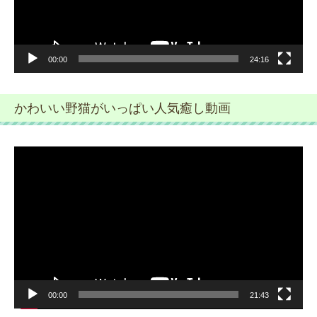
ー
00:00
24:16
かわいい野猫がいっぱい人気癒し動画
動
画
プ
レ
ー
ヤ
ー
00:00
21:43