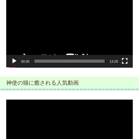
画
プ
レ
ー
ヤ
ー
00:00
13:29
神使の猫に癒される人気動画
動
画
プ
レ
ー
ヤ