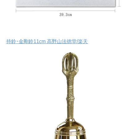
持鈴･金剛鈴11cm 高野山法徳堂/楽天