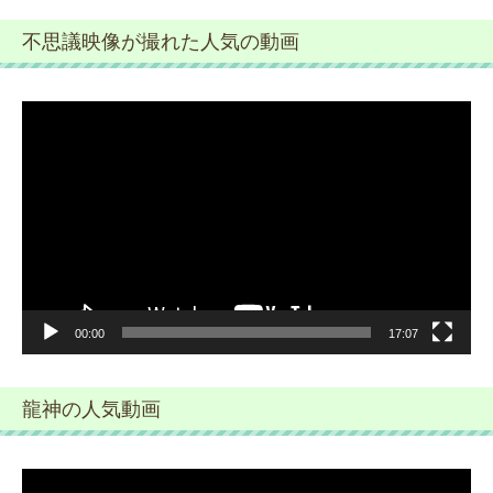
不思議映像が撮れた人気の動画
動
画
プ
レ
ー
ヤ
ー
00:00
17:07
龍神の人気動画
動