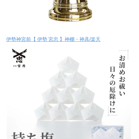
伊勢神宮前【 伊勢 宮忠 】神棚・神具/楽天