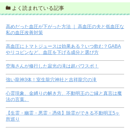
よく読まれている記事
高めだった血圧が下がった方法 ｜ 高血圧の夫と低血圧な
私の血圧改善対策
高血圧にトマトジュースは効果ある？いつ飲む？GABA
やリコピンなど、血圧を下げる成分と選び方
空海さんが修行した寂光の滝は超パワスポ！
強い龍神3体！室生龍穴神社と吉祥龍穴の滝
心霊現象、金縛りの解き方、不動明王のご縁と真言は魔
法の言葉。
【生霊・幽霊・悪霊・憑依】除霊ができる不動明王5ヶ
所巡り