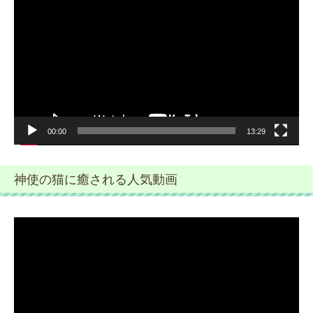
画
プ
レ
ー
ヤ
ー
00:00
13:29
神使の猫に癒される人気動画
動
画
プ
レ
ー
ヤ
ー