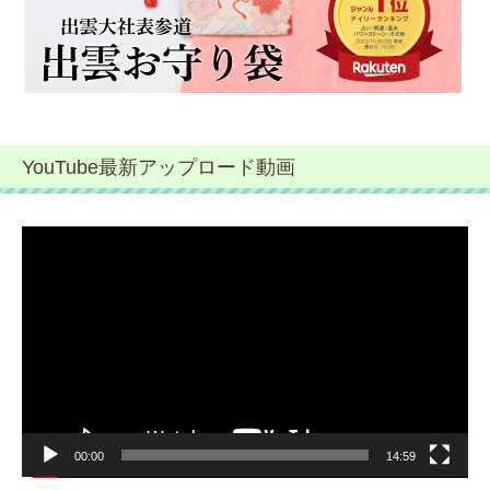
YouTube最新アップロード動画
動
画
プ
レ
ー
ヤ
ー
00:00
14:59