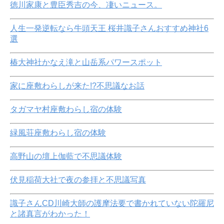
徳川家康と豊臣秀吉の今、凄いニュース。
人生一発逆転なら牛頭天王 桜井識子さんおすすめ神社6
選
椿大神社かなえ滝と山岳系パワースポット
家に座敷わらしが来た!?不思議なお話
タガマヤ村座敷わらし宿の体験
緑風荘座敷わらし宿の体験
高野山の壇上伽藍で不思議体験
伏見稲荷大社で夜の参拝と不思議写真
識子さんCD川崎大師の護摩法要で書かれていない陀羅尼
と諸真言がわかった！