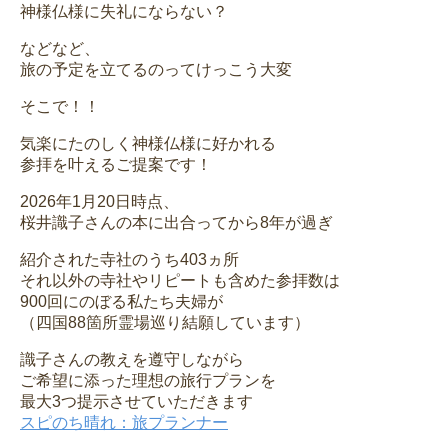
神様仏様に失礼にならない？
などなど、
旅の予定を立てるのってけっこう大変
そこで！！
気楽にたのしく神様仏様に好かれる
参拝を叶えるご提案です！
2026年1月20日時点、
桜井識子さんの本に出合ってから8年が過ぎ
紹介された寺社のうち403ヵ所
それ以外の寺社やリピートも含めた参拝数は
900回にのぼる私たち夫婦が
（四国88箇所霊場巡り結願しています）
識子さんの教えを遵守しながら
ご希望に添った理想の旅行プランを
最大3つ提示させていただきます
スピのち晴れ：旅プランナー