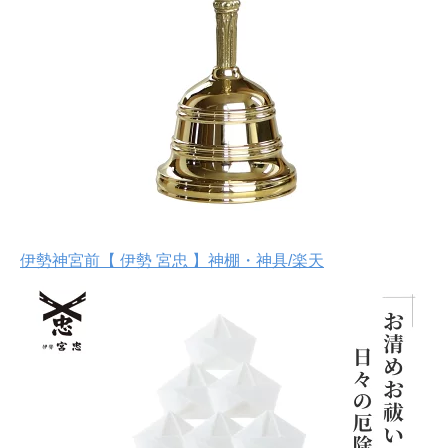
伊勢神宮前【 伊勢 宮忠 】神棚・神具/楽天