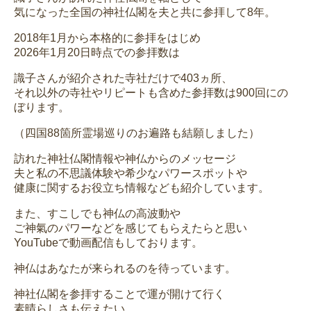
気になった全国の神社仏閣を夫と共に参拝して8年。
2018年1月から本格的に参拝をはじめ
2026年1月20日時点での参拝数は
識子さんが紹介された寺社だけで403ヵ所、
それ以外の寺社やリピートも含めた参拝数は900回にの
ぼります。
（四国88箇所霊場巡りのお遍路も結願しました）
訪れた神社仏閣情報や神仏からのメッセージ
夫と私の不思議体験や希少なパワースポットや
健康に関するお役立ち情報なども紹介しています。
また、すこしでも神仏の高波動や
ご神氣のパワーなどを感じてもらえたらと思い
YouTubeで動画配信もしております。
神仏はあなたが来られるのを待っています。
神社仏閣を参拝することで運が開けて行く
素晴らしさも伝えたい。