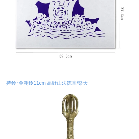
持鈴･金剛鈴11cm 高野山法徳堂/楽天