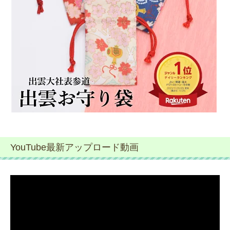
YouTube最新アップロード動画
動
画
プ
レ
ー