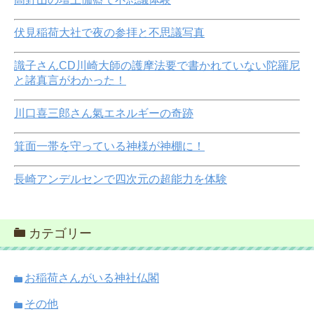
伏見稲荷大社で夜の参拝と不思議写真
識子さんCD川崎大師の護摩法要で書かれていない陀羅尼
と諸真言がわかった！
川口喜三郎さん氣エネルギーの奇跡
箕面一帯を守っている神様が神棚に！
長崎アンデルセンで四次元の超能力を体験
カテゴリー
お稲荷さんがいる神社仏閣
その他