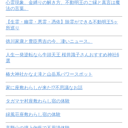
心霊現象、金縛りの解き方、不動明王のご縁と真言は魔
法の言葉。
【生霊・幽霊・悪霊・憑依】除霊ができる不動明王5ヶ
所巡り
徳川家康と豊臣秀吉の今、凄いニュース。
人生一発逆転なら牛頭天王 桜井識子さんおすすめ神社6
選
椿大神社かなえ滝と山岳系パワースポット
家に座敷わらしが来た!?不思議なお話
タガマヤ村座敷わらし宿の体験
緑風荘座敷わらし宿の体験
高野山の壇上伽藍で不思議体験