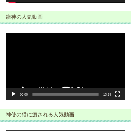
龍神の人気動画
動
画
プ
レ
ー
ヤ
ー
00:00
13:29
神使の猫に癒される人気動画