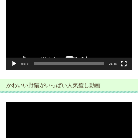
動
画
プ
レ
ー
ヤ
ー
00:00
24:16
かわいい野猫がいっぱい人気癒し動画
動
画
プ
レ
ー
ヤ