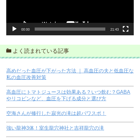
ー
00:00
21:43
よく読まれている記事
高めだった血圧が下がった方法 ｜ 高血圧の夫と低血圧な
私の血圧改善対策
高血圧にトマトジュースは効果ある？いつ飲む？GABA
やリコピンなど、血圧を下げる成分と選び方
空海さんが修行した寂光の滝は超パワスポ！
強い龍神3体！室生龍穴神社と吉祥龍穴の滝