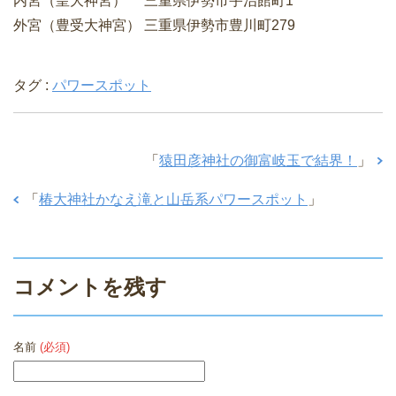
内宮（皇大神宮） 三重県伊勢市宇治館町1
外宮（豊受大神宮） 三重県伊勢市豊川町279
タグ :
パワースポット
「
猿田彦神社の御富岐玉で結界！
」
「
椿大神社かなえ滝と山岳系パワースポット
」
コメントを残す
名前
(必須)