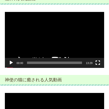
動
画
プ
レ
ー
ヤ
ー
00:00
13:29
神使の猫に癒される人気動画
動
画
プ