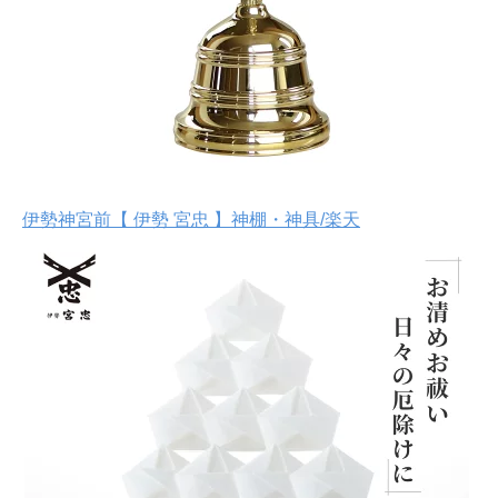
伊勢神宮前【 伊勢 宮忠 】神棚・神具/楽天