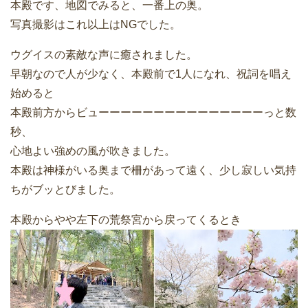
本殿です、地図でみると、一番上の奥。
写真撮影はこれ以上はNGでした。
ウグイスの素敵な声に癒されました。
早朝なので人が少なく、本殿前で1人になれ、祝詞を唱え
始めると
本殿前方からビューーーーーーーーーーーーーーーっと数
秒、
心地よい強めの風が吹きました。
本殿は神様がいる奥まで柵があって遠く、少し寂しい気持
ちがブッとびました。
本殿からやや左下の荒祭宮から戻ってくるとき