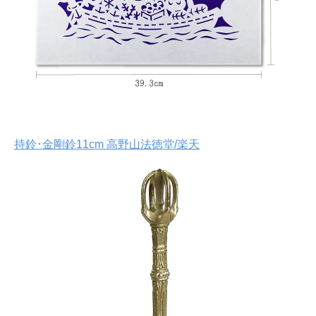
持鈴･金剛鈴11cm 高野山法徳堂/楽天