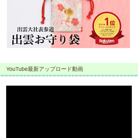
YouTube最新アップロード動画
動
画
プ
レ
ー
ヤ
ー