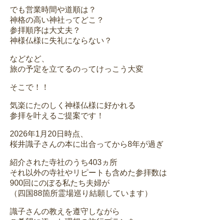
でも営業時間や道順は？
神格の高い神社ってどこ？
参拝順序は大丈夫？
神様仏様に失礼にならない？
などなど、
旅の予定を立てるのってけっこう大変
そこで！！
気楽にたのしく神様仏様に好かれる
参拝を叶えるご提案です！
2026年1月20日時点、
桜井識子さんの本に出合ってから8年が過ぎ
紹介された寺社のうち403ヵ所
それ以外の寺社やリピートも含めた参拝数は
900回にのぼる私たち夫婦が
（四国88箇所霊場巡り結願しています）
識子さんの教えを遵守しながら