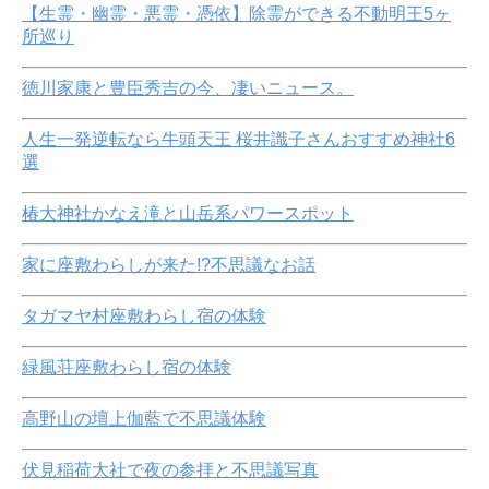
【生霊・幽霊・悪霊・憑依】除霊ができる不動明王5ヶ
所巡り
徳川家康と豊臣秀吉の今、凄いニュース。
人生一発逆転なら牛頭天王 桜井識子さんおすすめ神社6
選
椿大神社かなえ滝と山岳系パワースポット
家に座敷わらしが来た!?不思議なお話
タガマヤ村座敷わらし宿の体験
緑風荘座敷わらし宿の体験
高野山の壇上伽藍で不思議体験
伏見稲荷大社で夜の参拝と不思議写真