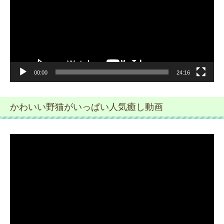
レ
ー
ヤ
ー
00:00
24:16
かわいい野猫がいっぱい人気癒し動画
動
画
プ
レ
ー
ヤ
ー