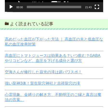
00:00
21:43
よく読まれている記事
高めだった血圧が下がった方法 ｜ 高血圧の夫と低血圧な
私の血圧改善対策
高血圧にトマトジュースは効果ある？いつ飲む？GABA
やリコピンなど、血圧を下げる成分と選び方
空海さんが修行した寂光の滝は超パワスポ！
強い龍神3体！室生龍穴神社と吉祥龍穴の滝
心霊現象、金縛りの解き方、不動明王のご縁と真言は魔
法の言葉。