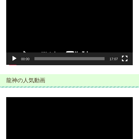
画
プ
レ
ー
ヤ
ー
00:00
17:07
龍神の人気動画
動
画
プ
レ
ー
ヤ
ー