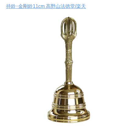
持鈴･金剛鈴11cm 高野山法徳堂/楽天