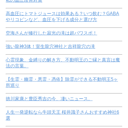
私の血圧改善対策
高血圧にトマトジュースは効果ある？いつ飲む？GABA
やリコピンなど、血圧を下げる成分と選び方
空海さんが修行した寂光の滝は超パワスポ！
強い龍神3体！室生龍穴神社と吉祥龍穴の滝
心霊現象、金縛りの解き方、不動明王のご縁と真言は魔
法の言葉。
【生霊・幽霊・悪霊・憑依】除霊ができる不動明王5ヶ
所巡り
徳川家康と豊臣秀吉の今、凄いニュース。
人生一発逆転なら牛頭天王 桜井識子さんおすすめ神社6
選