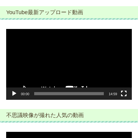
YouTube最新アップロード動画
動
画
プ
レ
ー
ヤ
ー
00:00
14:59
不思議映像が撮れた人気の動画
動