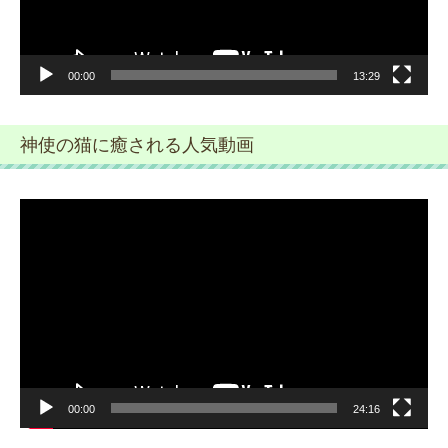
00:00
13:29
神使の猫に癒される人気動画
動
画
プ
レ
ー
ヤ
ー
00:00
24:16