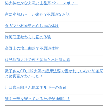
椿大神社かなえ滝と山岳系パワースポット
家に座敷わらしが来た!?不思議なお話
タガマヤ村座敷わらし宿の体験
緑風荘座敷わらし宿の体験
高野山の壇上伽藍で不思議体験
伏見稲荷大社で夜の参拝と不思議写真
識子さんCD川崎大師の護摩法要で書かれていない陀羅尼
と諸真言がわかった！
川口喜三郎さん氣エネルギーの奇跡
箕面一帯を守っている神様が神棚に！