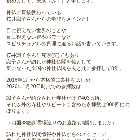
初めまして、未来（みく）と申します。
神仏に直接教わっている
桜井識子さんからの学びをメインとし
目に視えない世界のことや
目に視えない運やパワーなど
スピリチュアルの真理に迫るお話を書いています。
桜井識子さん研究家(笑)でもあり
識子さんが訪れた神社仏閣を軸として
気になった全国の神社仏閣を夫と共に参拝して8年。
2018年1月から本格的に参拝をはじめ
2026年1月20日時点での参拝数は
識子さんが紹介された寺社だけで403ヵ所、
それ以外の寺社やリピートも含めた参拝数は900回にの
ぼります。
（四国88箇所霊場巡りのお遍路も結願しました）
訪れた神社仏閣情報や神仏からのメッセージ