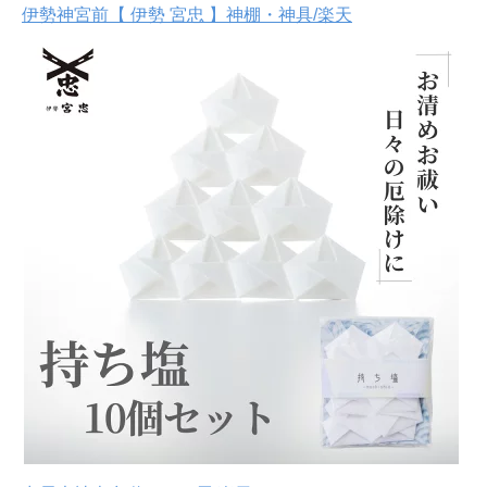
伊勢神宮前【 伊勢 宮忠 】神棚・神具/楽天