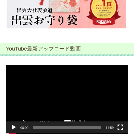
YouTube最新アップロード動画
動
画
プ
レ
ー
ヤ
ー
00:00
14:59