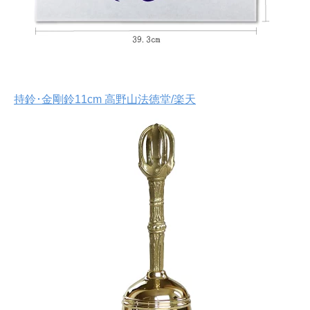
持鈴･金剛鈴11cm 高野山法徳堂/楽天