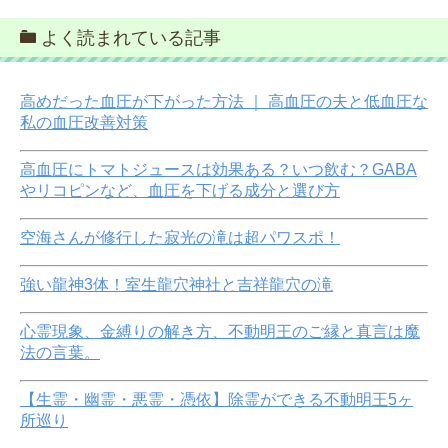
よく読まれている記事
高めだった血圧が下がった方法 ｜ 高血圧の夫と低血圧な
私の血圧改善対策
高血圧にトマトジュースは効果ある？いつ飲む？GABA
やリコピンなど、血圧を下げる成分と選び方
空海さんが修行した寂光の滝は超パワスポ！
強い龍神3体！室生龍穴神社と吉祥龍穴の滝
心霊現象、金縛りの解き方、不動明王のご縁と真言は魔
法の言葉。
【生霊・幽霊・悪霊・憑依】除霊ができる不動明王5ヶ
所巡り