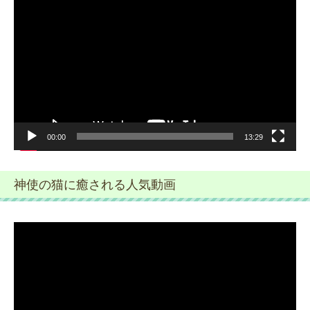
画
プ
レ
ー
ヤ
ー
00:00
13:29
神使の猫に癒される人気動画
動
画
プ
レ
ー
ヤ