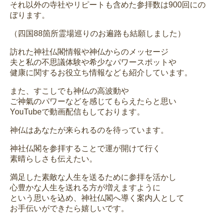
それ以外の寺社やリピートも含めた参拝数は900回にの
ぼります。
（四国88箇所霊場巡りのお遍路も結願しました）
訪れた神社仏閣情報や神仏からのメッセージ
夫と私の不思議体験や希少なパワースポットや
健康に関するお役立ち情報なども紹介しています。
また、すこしでも神仏の高波動や
ご神氣のパワーなどを感じてもらえたらと思い
YouTubeで動画配信もしております。
神仏はあなたが来られるのを待っています。
神社仏閣を参拝することで運が開けて行く
素晴らしさも伝えたい。
満足した素敵な人生を送るために参拝を活かし
心豊かな人生を送れる方が増えますように
という思いを込め、神社仏閣へ導く案内人として
お手伝いができたら嬉しいです。