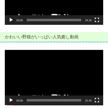
ー
00:00
24:16
かわいい野猫がいっぱい人気癒し動画
動
画
プ
レ
ー
ヤ
ー
00:00
21:43