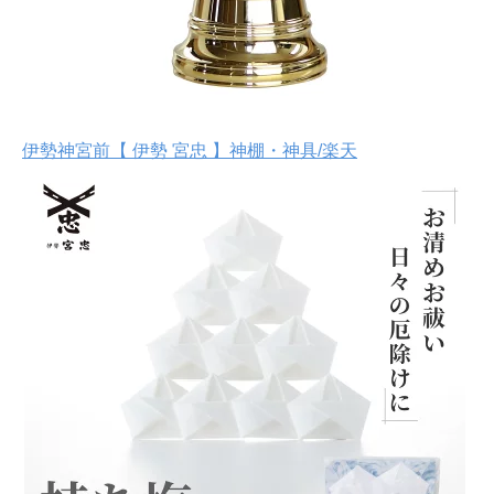
伊勢神宮前【 伊勢 宮忠 】神棚・神具/楽天