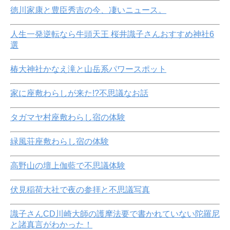
徳川家康と豊臣秀吉の今、凄いニュース。
人生一発逆転なら牛頭天王 桜井識子さんおすすめ神社6
選
椿大神社かなえ滝と山岳系パワースポット
家に座敷わらしが来た!?不思議なお話
タガマヤ村座敷わらし宿の体験
緑風荘座敷わらし宿の体験
高野山の壇上伽藍で不思議体験
伏見稲荷大社で夜の参拝と不思議写真
識子さんCD川崎大師の護摩法要で書かれていない陀羅尼
と諸真言がわかった！