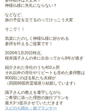
参拝順序は大丈夫？
神様仏様に失礼にならない？
などなど、
旅の予定を立てるのってけっこう大変
そこで！！
気楽にたのしく神様仏様に好かれる
参拝を叶えるご提案です！
2026年1月20日時点、
桜井識子さんの本に出合ってから8年が過ぎ
紹介された寺社のうち403ヵ所
それ以外の寺社やリピートも含めた参拝数は
900回にのぼる私たち夫婦が
（四国88箇所霊場巡り結願しています）
識子さんの教えを遵守しながら
ご希望に添った理想の旅行プランを
最大3つ提示させていただきます
スピのち晴れ：旅プランナー