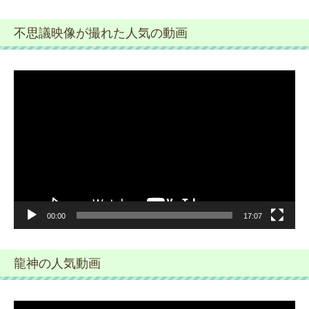
不思議映像が撮れた人気の動画
動
画
プ
レ
ー
ヤ
ー
00:00
17:07
龍神の人気動画
動