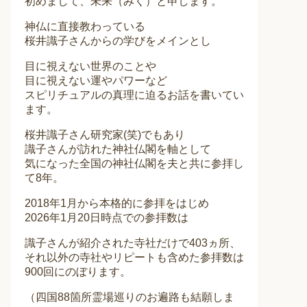
初めまして、未来（みく）と申します。
神仏に直接教わっている
桜井識子さんからの学びをメインとし
目に視えない世界のことや
目に視えない運やパワーなど
スピリチュアルの真理に迫るお話を書いてい
ます。
桜井識子さん研究家(笑)でもあり
識子さんが訪れた神社仏閣を軸として
気になった全国の神社仏閣を夫と共に参拝し
て8年。
2018年1月から本格的に参拝をはじめ
2026年1月20日時点での参拝数は
識子さんが紹介された寺社だけで403ヵ所、
それ以外の寺社やリピートも含めた参拝数は
900回にのぼります。
（四国88箇所霊場巡りのお遍路も結願しま