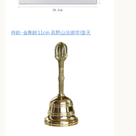
持鈴･金剛鈴11cm 高野山法徳堂/楽天