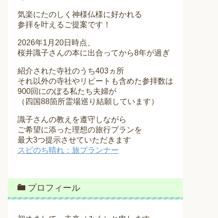
気楽にたのしく神様仏様に好かれる
参拝を叶えるご提案です！
2026年1月20日時点、
桜井識子さんの本に出合ってから8年が過ぎ
紹介された寺社のうち403ヵ所
それ以外の寺社やリピートも含めた参拝数は
900回にのぼる私たち夫婦が
（四国88箇所霊場巡り結願しています）
識子さんの教えを遵守しながら
ご希望に添った理想の旅行プランを
最大3つ提示させていただきます
スピのち晴れ：旅プランナー
プロフィール