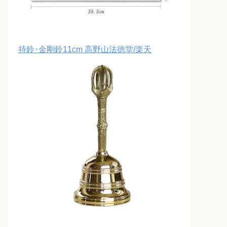
持鈴･金剛鈴11cm 高野山法徳堂/楽天