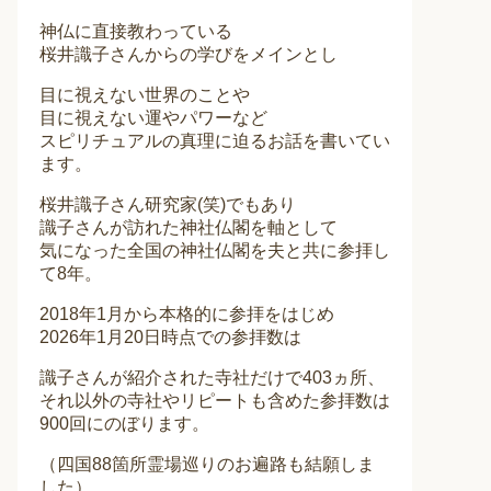
神仏に直接教わっている
桜井識子さんからの学びをメインとし
目に視えない世界のことや
目に視えない運やパワーなど
スピリチュアルの真理に迫るお話を書いてい
ます。
桜井識子さん研究家(笑)でもあり
識子さんが訪れた神社仏閣を軸として
気になった全国の神社仏閣を夫と共に参拝し
て8年。
2018年1月から本格的に参拝をはじめ
2026年1月20日時点での参拝数は
識子さんが紹介された寺社だけで403ヵ所、
それ以外の寺社やリピートも含めた参拝数は
900回にのぼります。
（四国88箇所霊場巡りのお遍路も結願しま
した）