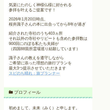
気楽にたのしく神様仏様に好かれる
参拝を叶えるご提案です！
2026年1月20日時点、
桜井識子さんの本に出合ってから8年が過ぎ
紹介された寺社のうち403ヵ所
それ以外の寺社やリピートも含めた参拝数は
900回にのぼる私たち夫婦が
（四国88箇所霊場巡り結願しています）
識子さんの教えを遵守しながら
ご希望に添った理想の旅行プランを
最大3つ提示させていただきます
スピのち晴れ：旅プランナー
プロフィール
初めまして、未来（みく）と申します。