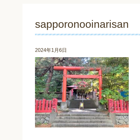
sapporonooinarisan
2024年1月6日