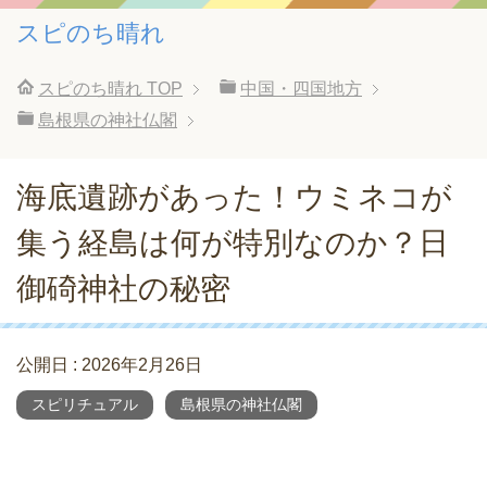
スピのち晴れ
スピのち晴れ
TOP
中国・四国地方
島根県の神社仏閣
海底遺跡があった！ウミネコが
集う経島は何が特別なのか？日
御碕神社の秘密
公開日 :
2026年2月26日
スピリチュアル
島根県の神社仏閣