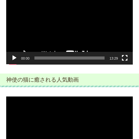
画
プ
レ
ー
ヤ
ー
00:00
13:29
神使の猫に癒される人気動画
動
画
プ
レ
ー
ヤ
ー