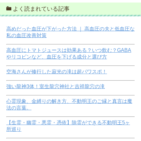
よく読まれている記事
高めだった血圧が下がった方法 ｜ 高血圧の夫と低血圧な
私の血圧改善対策
高血圧にトマトジュースは効果ある？いつ飲む？GABA
やリコピンなど、血圧を下げる成分と選び方
空海さんが修行した寂光の滝は超パワスポ！
強い龍神3体！室生龍穴神社と吉祥龍穴の滝
心霊現象、金縛りの解き方、不動明王のご縁と真言は魔
法の言葉。
【生霊・幽霊・悪霊・憑依】除霊ができる不動明王5ヶ
所巡り