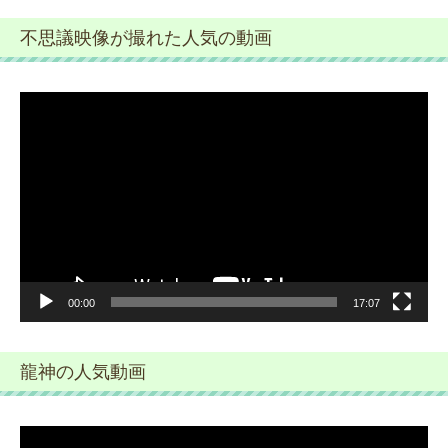
不思議映像が撮れた人気の動画
動
画
プ
レ
ー
ヤ
ー
00:00
17:07
龍神の人気動画
動