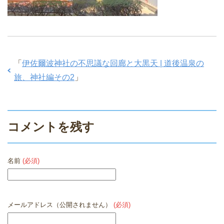
「
伊佐爾波神社の不思議な回廊と大黒天 | 道後温泉の
旅、神社編その2
」
コメントを残す
名前
(必須)
メールアドレス（公開されません）
(必須)