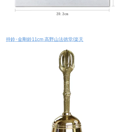
持鈴･金剛鈴11cm 高野山法徳堂/楽天