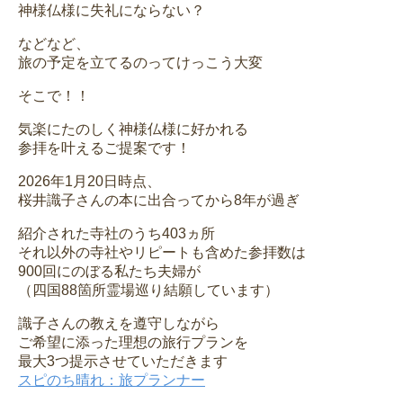
神様仏様に失礼にならない？
などなど、
旅の予定を立てるのってけっこう大変
そこで！！
気楽にたのしく神様仏様に好かれる
参拝を叶えるご提案です！
2026年1月20日時点、
桜井識子さんの本に出合ってから8年が過ぎ
紹介された寺社のうち403ヵ所
それ以外の寺社やリピートも含めた参拝数は
900回にのぼる私たち夫婦が
（四国88箇所霊場巡り結願しています）
識子さんの教えを遵守しながら
ご希望に添った理想の旅行プランを
最大3つ提示させていただきます
スピのち晴れ：旅プランナー