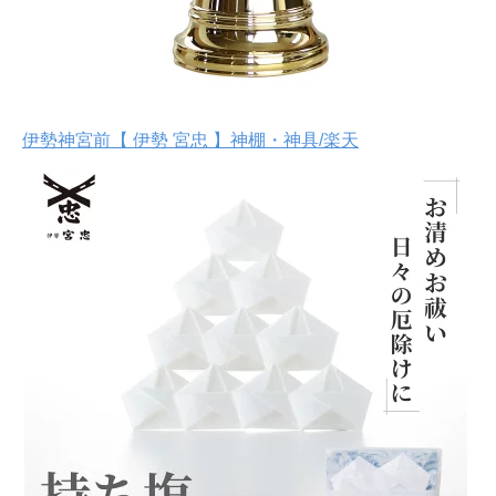
伊勢神宮前【 伊勢 宮忠 】神棚・神具/楽天