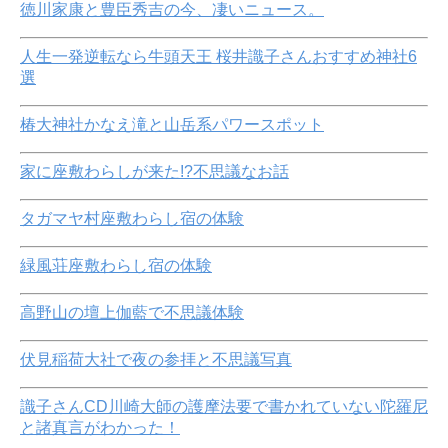
徳川家康と豊臣秀吉の今、凄いニュース。
人生一発逆転なら牛頭天王 桜井識子さんおすすめ神社6
選
椿大神社かなえ滝と山岳系パワースポット
家に座敷わらしが来た!?不思議なお話
タガマヤ村座敷わらし宿の体験
緑風荘座敷わらし宿の体験
高野山の壇上伽藍で不思議体験
伏見稲荷大社で夜の参拝と不思議写真
識子さんCD川崎大師の護摩法要で書かれていない陀羅尼
と諸真言がわかった！