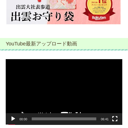
YouTube最新アップロード動画
動
画
プ
レ
ー
ヤ
ー
00:00
06:41