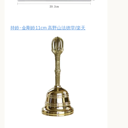
持鈴･金剛鈴11cm 高野山法徳堂/楽天