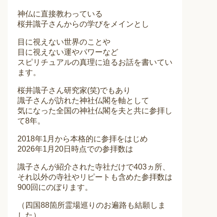
神仏に直接教わっている
桜井識子さんからの学びをメインとし
目に視えない世界のことや
目に視えない運やパワーなど
スピリチュアルの真理に迫るお話を書いてい
ます。
桜井識子さん研究家(笑)でもあり
識子さんが訪れた神社仏閣を軸として
気になった全国の神社仏閣を夫と共に参拝し
て8年。
2018年1月から本格的に参拝をはじめ
2026年1月20日時点での参拝数は
識子さんが紹介された寺社だけで403ヵ所、
それ以外の寺社やリピートも含めた参拝数は
900回にのぼります。
（四国88箇所霊場巡りのお遍路も結願しま
した）