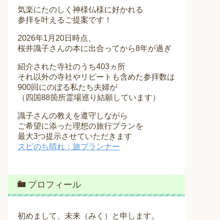
気楽にたのしく神様仏様に好かれる
参拝を叶えるご提案です！
2026年1月20日時点、
桜井識子さんの本に出合ってから8年が過ぎ
紹介された寺社のうち403ヵ所
それ以外の寺社やリピートも含めた参拝数は
900回にのぼる私たち夫婦が
（四国88箇所霊場巡り結願しています）
識子さんの教えを遵守しながら
ご希望に添った理想の旅行プランを
最大3つ提示させていただきます
スピのち晴れ：旅プランナー
プロフィール
初めまして、未来（みく）と申します。