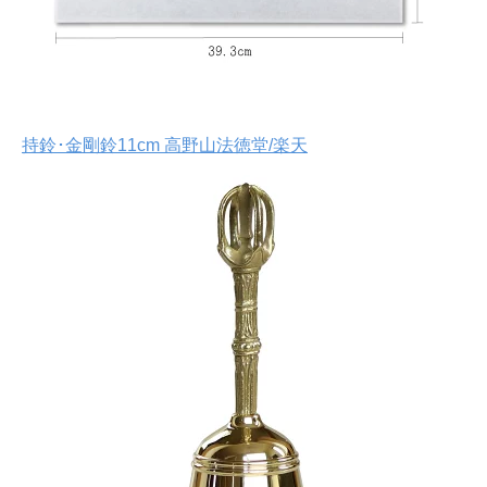
持鈴･金剛鈴11cm 高野山法徳堂/楽天