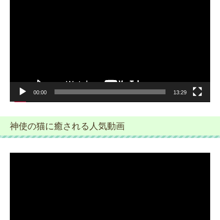
画
プ
レ
ー
ヤ
ー
00:00
13:29
神使の猫に癒される人気動画
動
画
プ
レ
ー
ヤ
ー