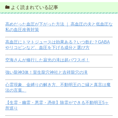
よく読まれている記事
高めだった血圧が下がった方法 ｜ 高血圧の夫と低血圧な
私の血圧改善対策
高血圧にトマトジュースは効果ある？いつ飲む？GABA
やリコピンなど、血圧を下げる成分と選び方
空海さんが修行した寂光の滝は超パワスポ！
強い龍神3体！室生龍穴神社と吉祥龍穴の滝
心霊現象、金縛りの解き方、不動明王のご縁と真言は魔
法の言葉。
【生霊・幽霊・悪霊・憑依】除霊ができる不動明王5ヶ
所巡り