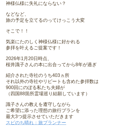
神様仏様に失礼にならない？
などなど、
旅の予定を立てるのってけっこう大変
そこで！！
気楽にたのしく神様仏様に好かれる
参拝を叶えるご提案です！
2026年1月20日時点、
桜井識子さんの本に出合ってから8年が過ぎ
紹介された寺社のうち403ヵ所
それ以外の寺社やリピートも含めた参拝数は
900回にのぼる私たち夫婦が
（四国88箇所霊場巡り結願しています）
識子さんの教えを遵守しながら
ご希望に添った理想の旅行プランを
最大3つ提示させていただきます
スピのち晴れ：旅プランナー