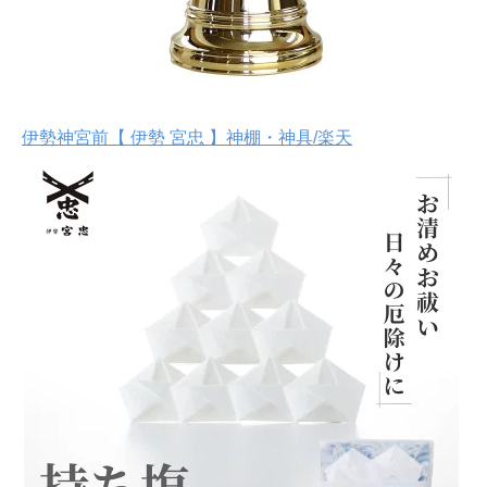
伊勢神宮前【 伊勢 宮忠 】神棚・神具/楽天