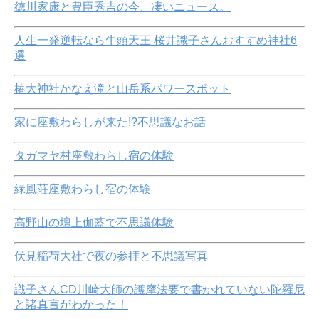
徳川家康と豊臣秀吉の今、凄いニュース。
人生一発逆転なら牛頭天王 桜井識子さんおすすめ神社6
選
椿大神社かなえ滝と山岳系パワースポット
家に座敷わらしが来た!?不思議なお話
タガマヤ村座敷わらし宿の体験
緑風荘座敷わらし宿の体験
高野山の壇上伽藍で不思議体験
伏見稲荷大社で夜の参拝と不思議写真
識子さんCD川崎大師の護摩法要で書かれていない陀羅尼
と諸真言がわかった！