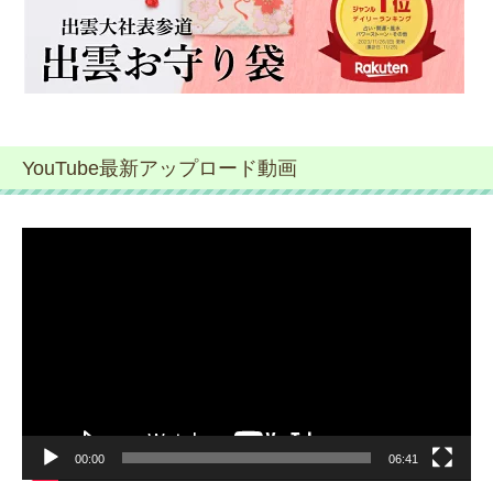
YouTube最新アップロード動画
動
画
プ
レ
ー
ヤ
ー
00:00
06:41