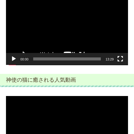
画
プ
レ
ー
ヤ
ー
00:00
13:29
神使の猫に癒される人気動画
動
画
プ
レ
ー
ヤ