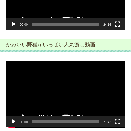
ー
00:00
24:16
かわいい野猫がいっぱい人気癒し動画
動
画
プ
レ
ー
ヤ
ー
00:00
21:43