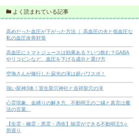
よく読まれている記事
高めだった血圧が下がった方法 ｜ 高血圧の夫と低血圧な
私の血圧改善対策
高血圧にトマトジュースは効果ある？いつ飲む？GABA
やリコピンなど、血圧を下げる成分と選び方
空海さんが修行した寂光の滝は超パワスポ！
強い龍神3体！室生龍穴神社と吉祥龍穴の滝
心霊現象、金縛りの解き方、不動明王のご縁と真言は魔
法の言葉。
【生霊・幽霊・悪霊・憑依】除霊ができる不動明王5ヶ
所巡り