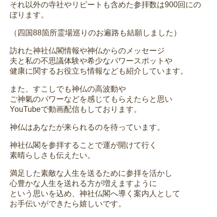
それ以外の寺社やリピートも含めた参拝数は900回にの
ぼります。
（四国88箇所霊場巡りのお遍路も結願しました）
訪れた神社仏閣情報や神仏からのメッセージ
夫と私の不思議体験や希少なパワースポットや
健康に関するお役立ち情報なども紹介しています。
また、すこしでも神仏の高波動や
ご神氣のパワーなどを感じてもらえたらと思い
YouTubeで動画配信もしております。
神仏はあなたが来られるのを待っています。
神社仏閣を参拝することで運が開けて行く
素晴らしさも伝えたい。
満足した素敵な人生を送るために参拝を活かし
心豊かな人生を送れる方が増えますように
という思いを込め、神社仏閣へ導く案内人として
お手伝いができたら嬉しいです。