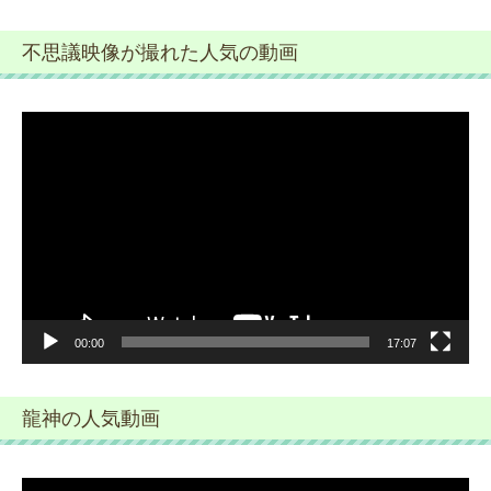
不思議映像が撮れた人気の動画
動
画
プ
レ
ー
ヤ
ー
00:00
17:07
龍神の人気動画
動