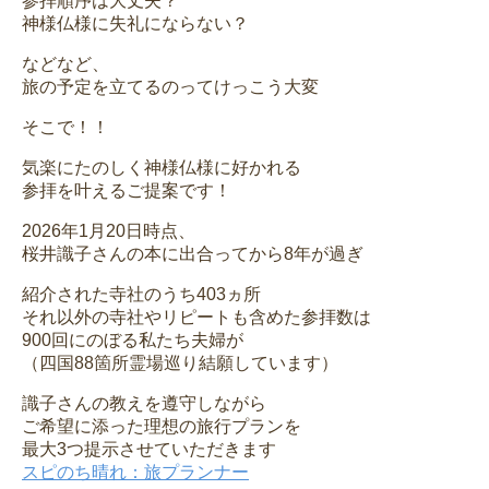
参拝順序は大丈夫？
神様仏様に失礼にならない？
などなど、
旅の予定を立てるのってけっこう大変
そこで！！
気楽にたのしく神様仏様に好かれる
参拝を叶えるご提案です！
2026年1月20日時点、
桜井識子さんの本に出合ってから8年が過ぎ
紹介された寺社のうち403ヵ所
それ以外の寺社やリピートも含めた参拝数は
900回にのぼる私たち夫婦が
（四国88箇所霊場巡り結願しています）
識子さんの教えを遵守しながら
ご希望に添った理想の旅行プランを
最大3つ提示させていただきます
スピのち晴れ：旅プランナー