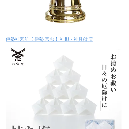
伊勢神宮前【 伊勢 宮忠 】神棚・神具/楽天