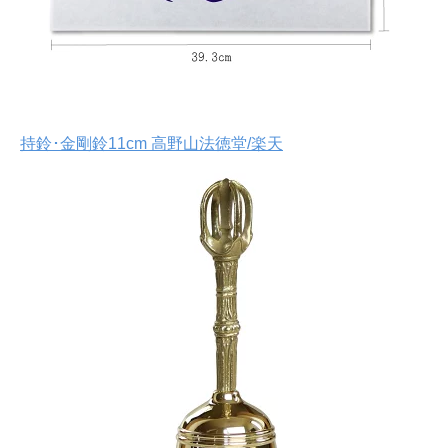
持鈴･金剛鈴11cm 高野山法徳堂/楽天