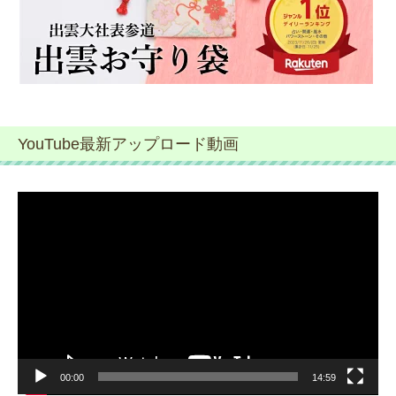
YouTube最新アップロード動画
動
画
プ
レ
ー
ヤ
ー
00:00
14:59