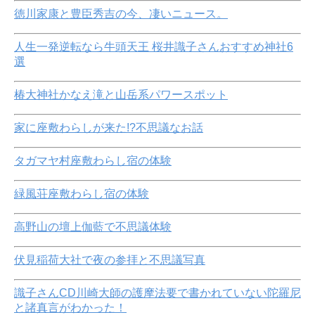
徳川家康と豊臣秀吉の今、凄いニュース。
人生一発逆転なら牛頭天王 桜井識子さんおすすめ神社6
選
椿大神社かなえ滝と山岳系パワースポット
家に座敷わらしが来た!?不思議なお話
タガマヤ村座敷わらし宿の体験
緑風荘座敷わらし宿の体験
高野山の壇上伽藍で不思議体験
伏見稲荷大社で夜の参拝と不思議写真
識子さんCD川崎大師の護摩法要で書かれていない陀羅尼
と諸真言がわかった！