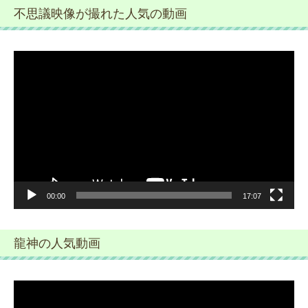
不思議映像が撮れた人気の動画
動
画
プ
レ
ー
ヤ
ー
00:00
17:07
龍神の人気動画
動
画