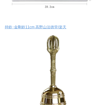
持鈴･金剛鈴11cm 高野山法徳堂/楽天