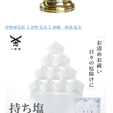
伊勢神宮前【 伊勢 宮忠 】神棚・神具/楽天