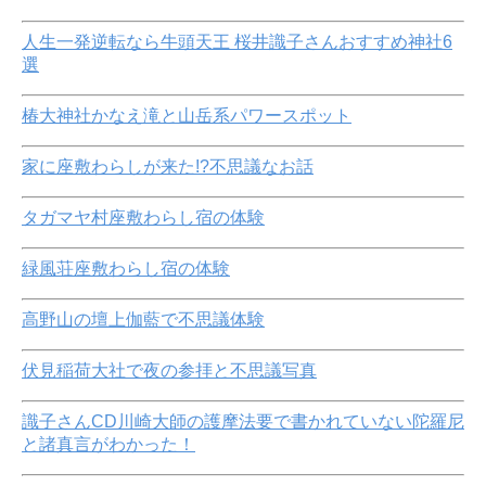
人生一発逆転なら牛頭天王 桜井識子さんおすすめ神社6
選
椿大神社かなえ滝と山岳系パワースポット
家に座敷わらしが来た!?不思議なお話
タガマヤ村座敷わらし宿の体験
緑風荘座敷わらし宿の体験
高野山の壇上伽藍で不思議体験
伏見稲荷大社で夜の参拝と不思議写真
識子さんCD川崎大師の護摩法要で書かれていない陀羅尼
と諸真言がわかった！