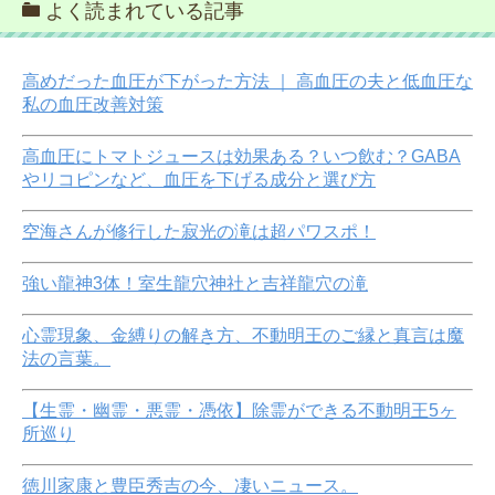
よく読まれている記事
高めだった血圧が下がった方法 ｜ 高血圧の夫と低血圧な
私の血圧改善対策
高血圧にトマトジュースは効果ある？いつ飲む？GABA
やリコピンなど、血圧を下げる成分と選び方
空海さんが修行した寂光の滝は超パワスポ！
強い龍神3体！室生龍穴神社と吉祥龍穴の滝
心霊現象、金縛りの解き方、不動明王のご縁と真言は魔
法の言葉。
【生霊・幽霊・悪霊・憑依】除霊ができる不動明王5ヶ
所巡り
徳川家康と豊臣秀吉の今、凄いニュース。