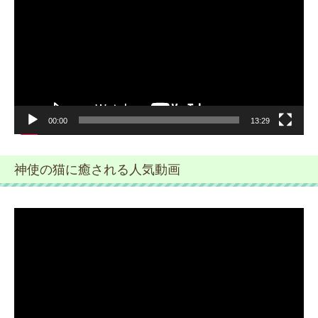
プ
レ
ー
ヤ
ー
00:00
13:29
神使の猫に癒される人気動画
動
画
プ
レ
ー
ヤ
ー