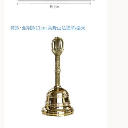
持鈴･金剛鈴11cm 高野山法徳堂/楽天