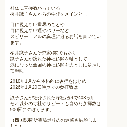
神仏に直接教わっている
桜井識子さんからの学びをメインとし
目に視えない世界のことや
目に視えない運やパワーなど
スピリチュアルの真理に迫るお話を書いてい
ます。
桜井識子さん研究家(笑)でもあり
識子さんが訪れた神社仏閣を軸として
気になった全国の神社仏閣を夫と共に参拝し
て8年。
2018年1月から本格的に参拝をはじめ
2026年1月20日時点での参拝数は
識子さんが紹介された寺社だけで403ヵ所、
それ以外の寺社やリピートも含めた参拝数は
900回にのぼります。
（四国88箇所霊場巡りのお遍路も結願しま
した）