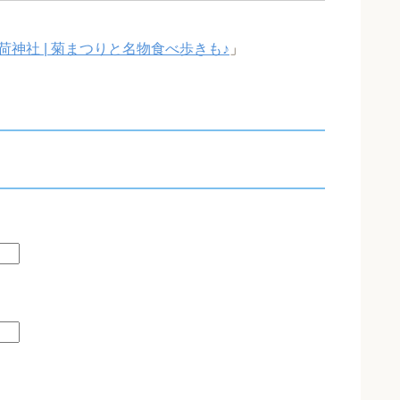
神社 | 菊まつりと名物食べ歩きも♪
」