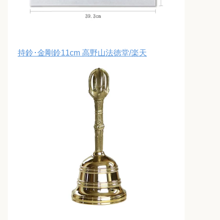
持鈴･金剛鈴11cm 高野山法徳堂/楽天