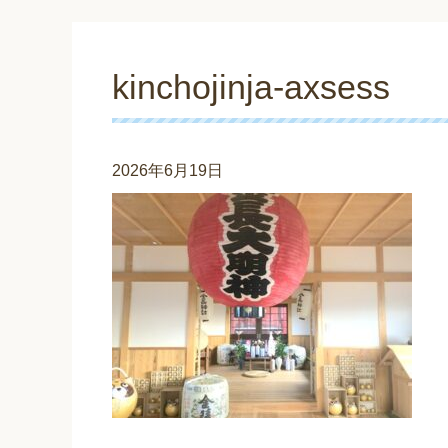
kinchojinja-axsess
2026年6月19日