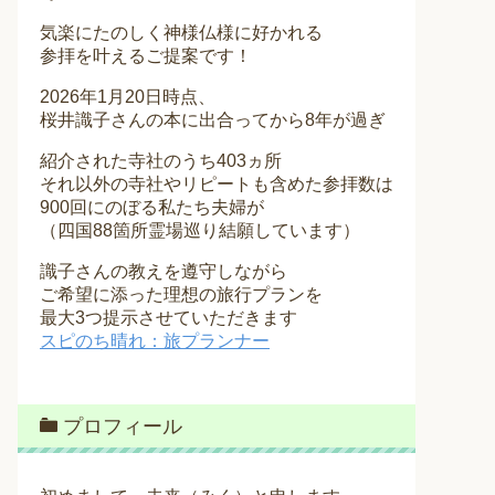
気楽にたのしく神様仏様に好かれる
参拝を叶えるご提案です！
2026年1月20日時点、
桜井識子さんの本に出合ってから8年が過ぎ
紹介された寺社のうち403ヵ所
それ以外の寺社やリピートも含めた参拝数は
900回にのぼる私たち夫婦が
（四国88箇所霊場巡り結願しています）
識子さんの教えを遵守しながら
ご希望に添った理想の旅行プランを
最大3つ提示させていただきます
スピのち晴れ：旅プランナー
プロフィール