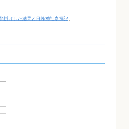
願掛けした結果と日峰神社参拝記
」