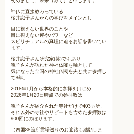
初めまして、未来（みく）と申します。
神仏に直接教わっている
桜井識子さんからの学びをメインとし
目に視えない世界のことや
目に視えない運やパワーなど
スピリチュアルの真理に迫るお話を書いてい
ます。
桜井識子さん研究家(笑)でもあり
識子さんが訪れた神社仏閣を軸として
気になった全国の神社仏閣を夫と共に参拝し
て8年。
2018年1月から本格的に参拝をはじめ
2026年1月20日時点での参拝数は
識子さんが紹介された寺社だけで403ヵ所、
それ以外の寺社やリピートも含めた参拝数は
900回にのぼります。
（四国88箇所霊場巡りのお遍路も結願しま