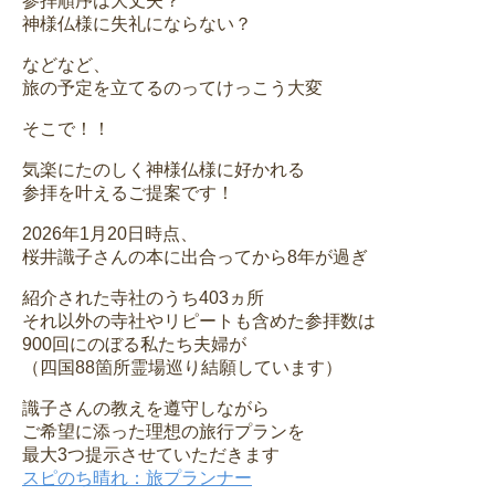
参拝順序は大丈夫？
神様仏様に失礼にならない？
などなど、
旅の予定を立てるのってけっこう大変
そこで！！
気楽にたのしく神様仏様に好かれる
参拝を叶えるご提案です！
2026年1月20日時点、
桜井識子さんの本に出合ってから8年が過ぎ
紹介された寺社のうち403ヵ所
それ以外の寺社やリピートも含めた参拝数は
900回にのぼる私たち夫婦が
（四国88箇所霊場巡り結願しています）
識子さんの教えを遵守しながら
ご希望に添った理想の旅行プランを
最大3つ提示させていただきます
スピのち晴れ：旅プランナー