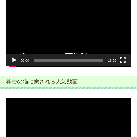
画
プ
レ
ー
ヤ
ー
00:00
13:29
神使の猫に癒される人気動画
動
画
プ
レ
ー
ヤ