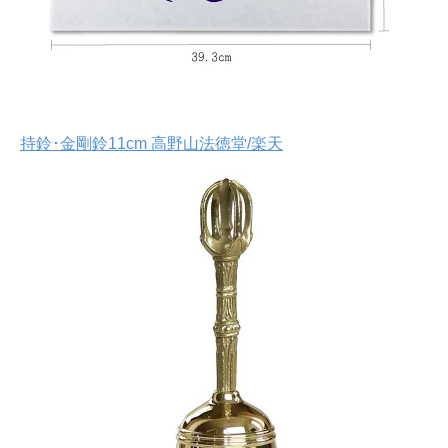
持鈴･金剛鈴11cm 高野山法徳堂/楽天