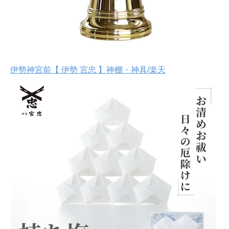
伊勢神宮前【 伊勢 宮忠 】神棚・神具/楽天