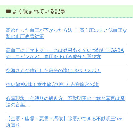
よく読まれている記事
高めだった血圧が下がった方法 ｜ 高血圧の夫と低血圧な
私の血圧改善対策
高血圧にトマトジュースは効果ある？いつ飲む？GABA
やリコピンなど、血圧を下げる成分と選び方
空海さんが修行した寂光の滝は超パワスポ！
強い龍神3体！室生龍穴神社と吉祥龍穴の滝
心霊現象、金縛りの解き方、不動明王のご縁と真言は魔
法の言葉。
【生霊・幽霊・悪霊・憑依】除霊ができる不動明王5ヶ
所巡り