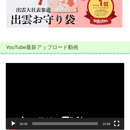
YouTube最新アップロード動画
動
画
プ
レ
ー
ヤ
ー
00:00
14:59