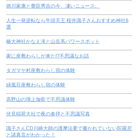
徳川家康と豊臣秀吉の今、凄いニュース。
人生一発逆転なら牛頭天王 桜井識子さんおすすめ神社6
選
椿大神社かなえ滝と山岳系パワースポット
家に座敷わらしが来た!?不思議なお話
タガマヤ村座敷わらし宿の体験
緑風荘座敷わらし宿の体験
高野山の壇上伽藍で不思議体験
伏見稲荷大社で夜の参拝と不思議写真
識子さんCD川崎大師の護摩法要で書かれていない陀羅尼
と諸真言がわかった！