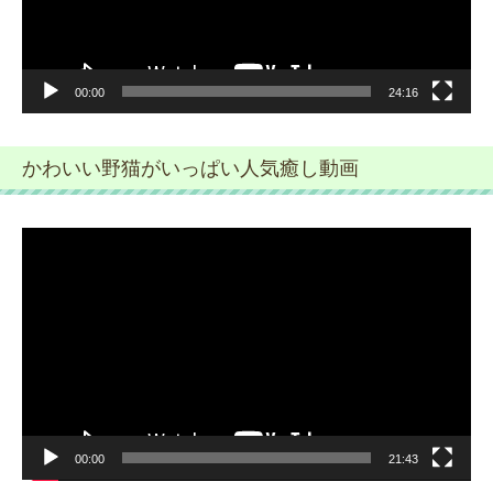
ー
00:00
24:16
かわいい野猫がいっぱい人気癒し動画
動
画
プ
レ
ー
ヤ
ー
00:00
21:43