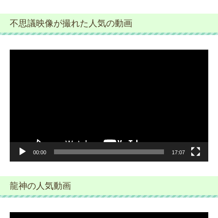
不思議映像が撮れた人気の動画
動
画
プ
レ
ー
ヤ
ー
00:00
17:07
龍神の人気動画
動