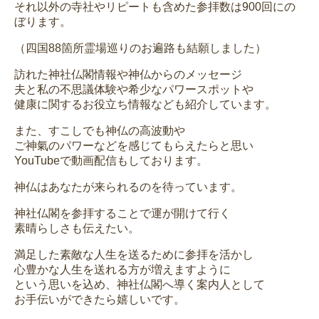
それ以外の寺社やリピートも含めた参拝数は900回にの
ぼります。
（四国88箇所霊場巡りのお遍路も結願しました）
訪れた神社仏閣情報や神仏からのメッセージ
夫と私の不思議体験や希少なパワースポットや
健康に関するお役立ち情報なども紹介しています。
また、すこしでも神仏の高波動や
ご神氣のパワーなどを感じてもらえたらと思い
YouTubeで動画配信もしております。
神仏はあなたが来られるのを待っています。
神社仏閣を参拝することで運が開けて行く
素晴らしさも伝えたい。
満足した素敵な人生を送るために参拝を活かし
心豊かな人生を送れる方が増えますように
という思いを込め、神社仏閣へ導く案内人として
お手伝いができたら嬉しいです。