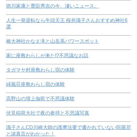
徳川家康と豊臣秀吉の今、凄いニュース。
人生一発逆転なら牛頭天王 桜井識子さんおすすめ神社6
選
椿大神社かなえ滝と山岳系パワースポット
家に座敷わらしが来た!?不思議なお話
タガマヤ村座敷わらし宿の体験
緑風荘座敷わらし宿の体験
高野山の壇上伽藍で不思議体験
伏見稲荷大社で夜の参拝と不思議写真
識子さんCD川崎大師の護摩法要で書かれていない陀羅尼
と諸真言がわかった！