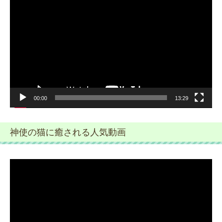
画
プ
レ
ー
ヤ
ー
00:00
13:29
神使の猫に癒される人気動画
動
画
プ
レ
ー
ヤ