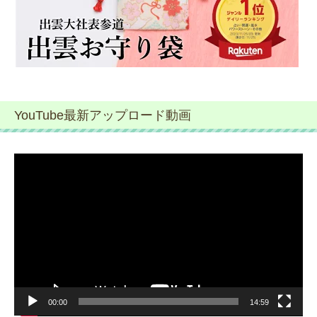
YouTube最新アップロード動画
動
画
プ
レ
ー
ヤ
ー
00:00
14:59