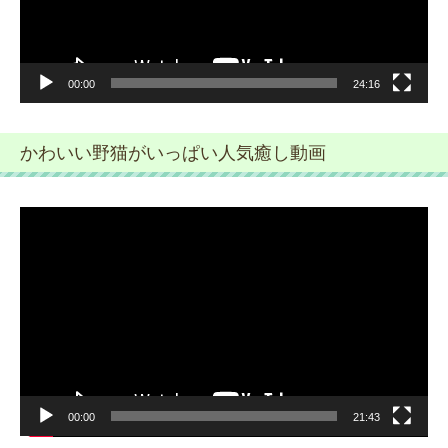
ー
00:00
24:16
かわいい野猫がいっぱい人気癒し動画
動
画
プ
レ
ー
ヤ
ー
00:00
21:43