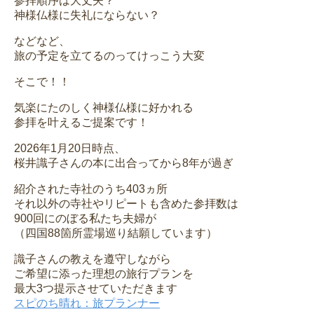
参拝順序は大丈夫？
神様仏様に失礼にならない？
などなど、
旅の予定を立てるのってけっこう大変
そこで！！
気楽にたのしく神様仏様に好かれる
参拝を叶えるご提案です！
2026年1月20日時点、
桜井識子さんの本に出合ってから8年が過ぎ
紹介された寺社のうち403ヵ所
それ以外の寺社やリピートも含めた参拝数は
900回にのぼる私たち夫婦が
（四国88箇所霊場巡り結願しています）
識子さんの教えを遵守しながら
ご希望に添った理想の旅行プランを
最大3つ提示させていただきます
スピのち晴れ：旅プランナー