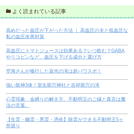
よく読まれている記事
高めだった血圧が下がった方法 ｜ 高血圧の夫と低血圧な
私の血圧改善対策
高血圧にトマトジュースは効果ある？いつ飲む？GABA
やリコピンなど、血圧を下げる成分と選び方
空海さんが修行した寂光の滝は超パワスポ！
強い龍神3体！室生龍穴神社と吉祥龍穴の滝
心霊現象、金縛りの解き方、不動明王のご縁と真言は魔
法の言葉。
【生霊・幽霊・悪霊・憑依】除霊ができる不動明王5ヶ
所巡り