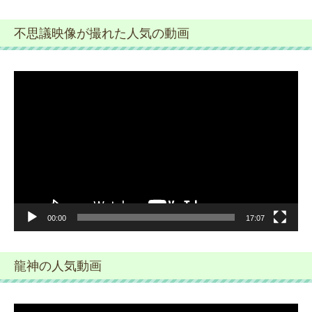
不思議映像が撮れた人気の動画
動
画
プ
レ
ー
ヤ
ー
00:00
17:07
龍神の人気動画
動