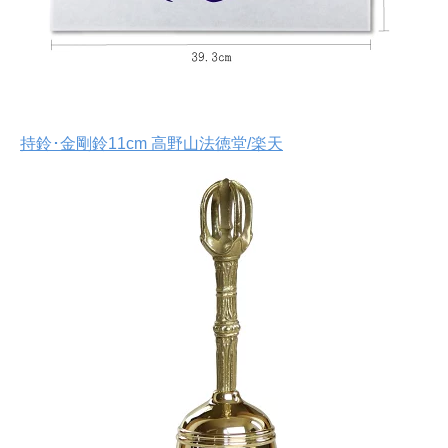
持鈴･金剛鈴11cm 高野山法徳堂/楽天