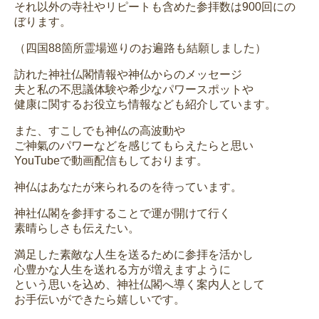
それ以外の寺社やリピートも含めた参拝数は900回にの
ぼります。
（四国88箇所霊場巡りのお遍路も結願しました）
訪れた神社仏閣情報や神仏からのメッセージ
夫と私の不思議体験や希少なパワースポットや
健康に関するお役立ち情報なども紹介しています。
また、すこしでも神仏の高波動や
ご神氣のパワーなどを感じてもらえたらと思い
YouTubeで動画配信もしております。
神仏はあなたが来られるのを待っています。
神社仏閣を参拝することで運が開けて行く
素晴らしさも伝えたい。
満足した素敵な人生を送るために参拝を活かし
心豊かな人生を送れる方が増えますように
という思いを込め、神社仏閣へ導く案内人として
お手伝いができたら嬉しいです。