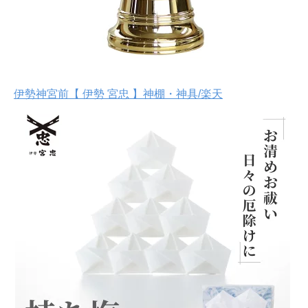
伊勢神宮前【 伊勢 宮忠 】神棚・神具/楽天