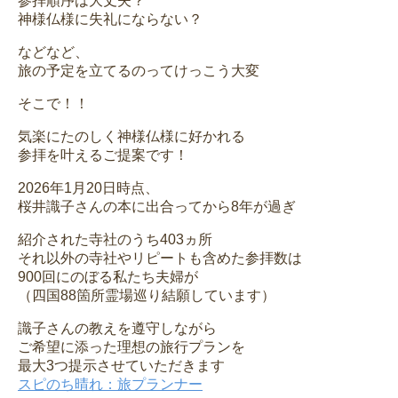
参拝順序は大丈夫？
神様仏様に失礼にならない？
などなど、
旅の予定を立てるのってけっこう大変
そこで！！
気楽にたのしく神様仏様に好かれる
参拝を叶えるご提案です！
2026年1月20日時点、
桜井識子さんの本に出合ってから8年が過ぎ
紹介された寺社のうち403ヵ所
それ以外の寺社やリピートも含めた参拝数は
900回にのぼる私たち夫婦が
（四国88箇所霊場巡り結願しています）
識子さんの教えを遵守しながら
ご希望に添った理想の旅行プランを
最大3つ提示させていただきます
スピのち晴れ：旅プランナー