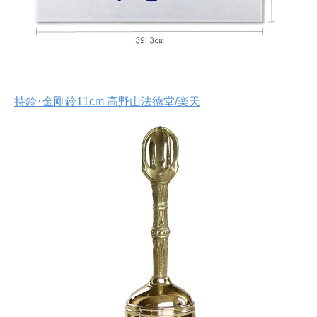
持鈴･金剛鈴11cm 高野山法徳堂/楽天