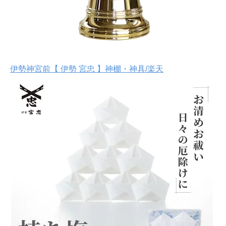
伊勢神宮前【 伊勢 宮忠 】神棚・神具/楽天