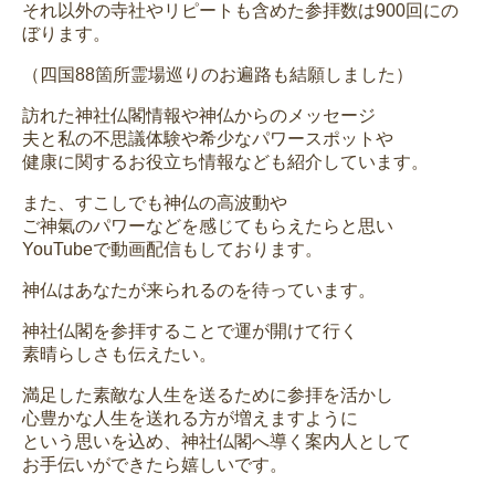
それ以外の寺社やリピートも含めた参拝数は900回にの
ぼります。
（四国88箇所霊場巡りのお遍路も結願しました）
訪れた神社仏閣情報や神仏からのメッセージ
夫と私の不思議体験や希少なパワースポットや
健康に関するお役立ち情報なども紹介しています。
また、すこしでも神仏の高波動や
ご神氣のパワーなどを感じてもらえたらと思い
YouTubeで動画配信もしております。
神仏はあなたが来られるのを待っています。
神社仏閣を参拝することで運が開けて行く
素晴らしさも伝えたい。
満足した素敵な人生を送るために参拝を活かし
心豊かな人生を送れる方が増えますように
という思いを込め、神社仏閣へ導く案内人として
お手伝いができたら嬉しいです。