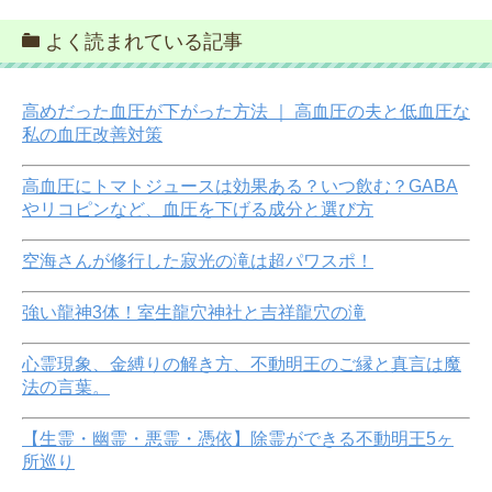
よく読まれている記事
高めだった血圧が下がった方法 ｜ 高血圧の夫と低血圧な
私の血圧改善対策
高血圧にトマトジュースは効果ある？いつ飲む？GABA
やリコピンなど、血圧を下げる成分と選び方
空海さんが修行した寂光の滝は超パワスポ！
強い龍神3体！室生龍穴神社と吉祥龍穴の滝
心霊現象、金縛りの解き方、不動明王のご縁と真言は魔
法の言葉。
【生霊・幽霊・悪霊・憑依】除霊ができる不動明王5ヶ
所巡り