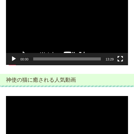
画
プ
レ
ー
ヤ
ー
00:00
13:29
神使の猫に癒される人気動画
動
画
プ
レ
ー
ヤ