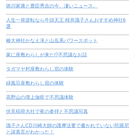
徳川家康と豊臣秀吉の今、凄いニュース。
人生一発逆転なら牛頭天王 桜井識子さんおすすめ神社6
選
椿大神社かなえ滝と山岳系パワースポット
家に座敷わらしが来た!?不思議なお話
タガマヤ村座敷わらし宿の体験
緑風荘座敷わらし宿の体験
高野山の壇上伽藍で不思議体験
伏見稲荷大社で夜の参拝と不思議写真
識子さんCD川崎大師の護摩法要で書かれていない陀羅尼
と諸真言がわかった！