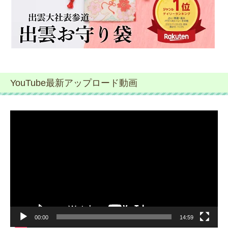
YouTube最新アップロード動画
動
画
プ
レ
ー
ヤ
ー
00:00
14:59