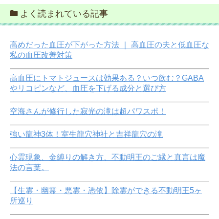
よく読まれている記事
高めだった血圧が下がった方法 ｜ 高血圧の夫と低血圧な
私の血圧改善対策
高血圧にトマトジュースは効果ある？いつ飲む？GABA
やリコピンなど、血圧を下げる成分と選び方
空海さんが修行した寂光の滝は超パワスポ！
強い龍神3体！室生龍穴神社と吉祥龍穴の滝
心霊現象、金縛りの解き方、不動明王のご縁と真言は魔
法の言葉。
【生霊・幽霊・悪霊・憑依】除霊ができる不動明王5ヶ
所巡り