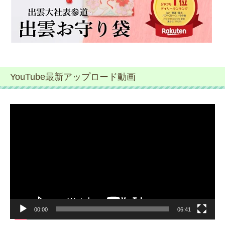
YouTube最新アップロード動画
動
画
プ
レ
ー
ヤ
ー
00:00
06:41