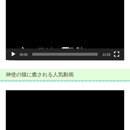
画
プ
レ
ー
ヤ
ー
00:00
13:29
神使の猫に癒される人気動画
動
画
プ
レ
ー
ヤ
ー