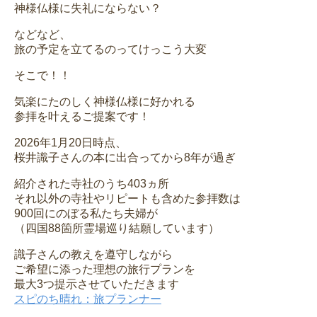
神様仏様に失礼にならない？
などなど、
旅の予定を立てるのってけっこう大変
そこで！！
気楽にたのしく神様仏様に好かれる
参拝を叶えるご提案です！
2026年1月20日時点、
桜井識子さんの本に出合ってから8年が過ぎ
紹介された寺社のうち403ヵ所
それ以外の寺社やリピートも含めた参拝数は
900回にのぼる私たち夫婦が
（四国88箇所霊場巡り結願しています）
識子さんの教えを遵守しながら
ご希望に添った理想の旅行プランを
最大3つ提示させていただきます
スピのち晴れ：旅プランナー