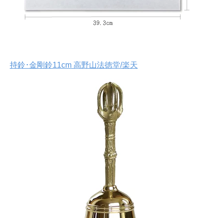
持鈴･金剛鈴11cm 高野山法徳堂/楽天