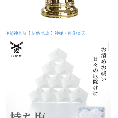
伊勢神宮前【 伊勢 宮忠 】神棚・神具/楽天