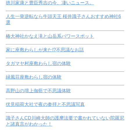
徳川家康と豊臣秀吉の今、凄いニュース。
人生一発逆転なら牛頭天王 桜井識子さんおすすめ神社6
選
椿大神社かなえ滝と山岳系パワースポット
家に座敷わらしが来た!?不思議なお話
タガマヤ村座敷わらし宿の体験
緑風荘座敷わらし宿の体験
高野山の壇上伽藍で不思議体験
伏見稲荷大社で夜の参拝と不思議写真
識子さんCD川崎大師の護摩法要で書かれていない陀羅尼
と諸真言がわかった！