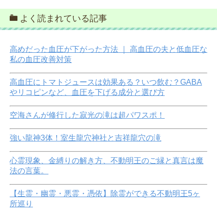
よく読まれている記事
高めだった血圧が下がった方法 ｜ 高血圧の夫と低血圧な
私の血圧改善対策
高血圧にトマトジュースは効果ある？いつ飲む？GABA
やリコピンなど、血圧を下げる成分と選び方
空海さんが修行した寂光の滝は超パワスポ！
強い龍神3体！室生龍穴神社と吉祥龍穴の滝
心霊現象、金縛りの解き方、不動明王のご縁と真言は魔
法の言葉。
【生霊・幽霊・悪霊・憑依】除霊ができる不動明王5ヶ
所巡り