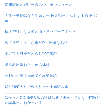
徳川家康と豊臣秀吉の今、凄いニュース。
人生一発逆転なら牛頭天王 桜井識子さんおすすめ神社6
選
椿大神社かなえ滝と山岳系パワースポット
家に座敷わらしが来た!?不思議なお話
タガマヤ村座敷わらし宿の体験
緑風荘座敷わらし宿の体験
高野山の壇上伽藍で不思議体験
伏見稲荷大社で夜の参拝と不思議写真
識子さんCD川崎大師の護摩法要で書かれていない陀羅尼
と諸真言がわかった！