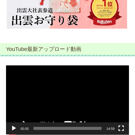
YouTube最新アップロード動画
動
画
プ
レ
ー
ヤ
ー
00:00
14:59