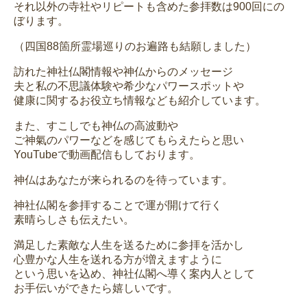
それ以外の寺社やリピートも含めた参拝数は900回にの
ぼります。
（四国88箇所霊場巡りのお遍路も結願しました）
訪れた神社仏閣情報や神仏からのメッセージ
夫と私の不思議体験や希少なパワースポットや
健康に関するお役立ち情報なども紹介しています。
また、すこしでも神仏の高波動や
ご神氣のパワーなどを感じてもらえたらと思い
YouTubeで動画配信もしております。
神仏はあなたが来られるのを待っています。
神社仏閣を参拝することで運が開けて行く
素晴らしさも伝えたい。
満足した素敵な人生を送るために参拝を活かし
心豊かな人生を送れる方が増えますように
という思いを込め、神社仏閣へ導く案内人として
お手伝いができたら嬉しいです。