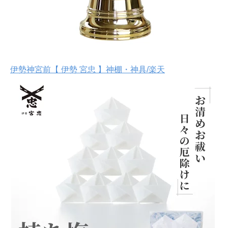
伊勢神宮前【 伊勢 宮忠 】神棚・神具/楽天