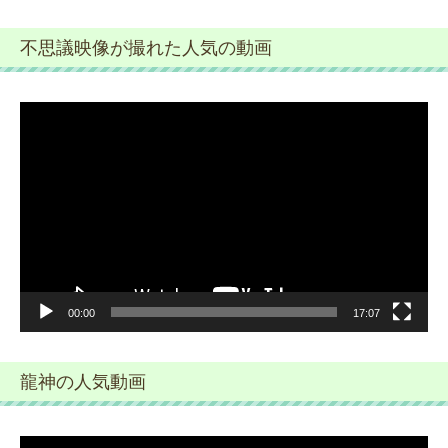
不思議映像が撮れた人気の動画
動
画
プ
レ
ー
ヤ
ー
00:00
17:07
龍神の人気動画
動