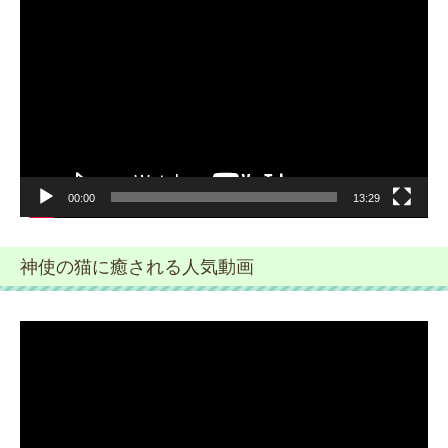
画
プ
レ
ー
ヤ
ー
00:00
13:29
神使の猫に癒される人気動画
動
画
プ
レ
ー
ヤ