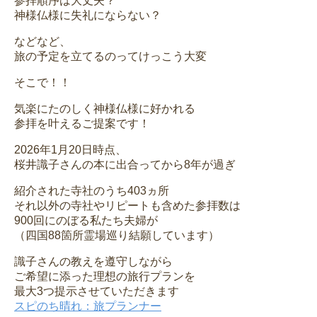
参拝順序は大丈夫？
神様仏様に失礼にならない？
などなど、
旅の予定を立てるのってけっこう大変
そこで！！
気楽にたのしく神様仏様に好かれる
参拝を叶えるご提案です！
2026年1月20日時点、
桜井識子さんの本に出合ってから8年が過ぎ
紹介された寺社のうち403ヵ所
それ以外の寺社やリピートも含めた参拝数は
900回にのぼる私たち夫婦が
（四国88箇所霊場巡り結願しています）
識子さんの教えを遵守しながら
ご希望に添った理想の旅行プランを
最大3つ提示させていただきます
スピのち晴れ：旅プランナー