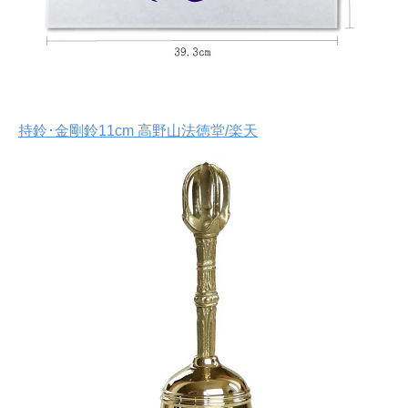
持鈴･金剛鈴11cm 高野山法徳堂/楽天