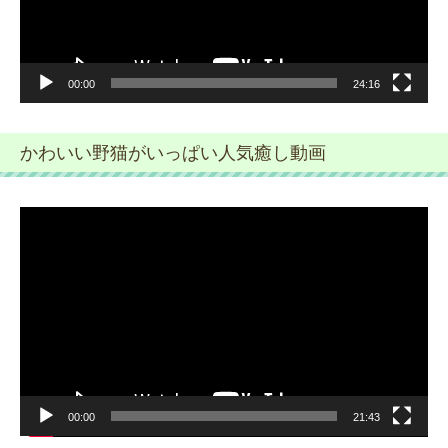
ー
00:00
24:16
かわいい野猫がいっぱい人気癒し動画
動
画
プ
レ
ー
ヤ
ー
00:00
21:43