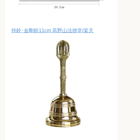
持鈴･金剛鈴11cm 高野山法徳堂/楽天