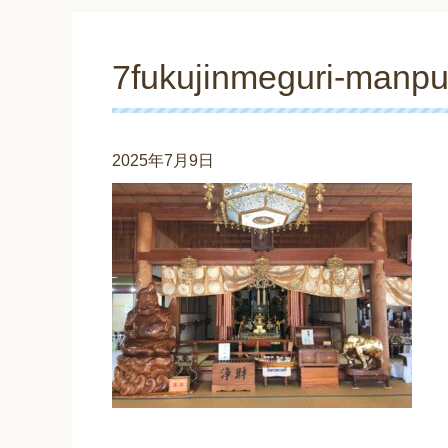
7fukujinmeguri-manpu
2025年7月9日