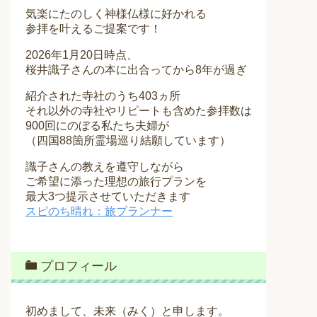
気楽にたのしく神様仏様に好かれる
参拝を叶えるご提案です！
2026年1月20日時点、
桜井識子さんの本に出合ってから8年が過ぎ
紹介された寺社のうち403ヵ所
それ以外の寺社やリピートも含めた参拝数は
900回にのぼる私たち夫婦が
（四国88箇所霊場巡り結願しています）
識子さんの教えを遵守しながら
ご希望に添った理想の旅行プランを
最大3つ提示させていただきます
スピのち晴れ：旅プランナー
プロフィール
初めまして、未来（みく）と申します。