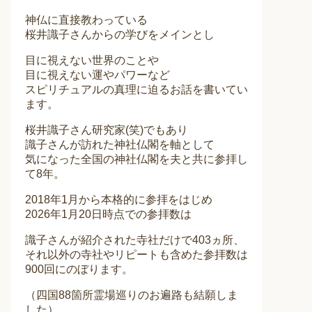
神仏に直接教わっている
桜井識子さんからの学びをメインとし
目に視えない世界のことや
目に視えない運やパワーなど
スピリチュアルの真理に迫るお話を書いてい
ます。
桜井識子さん研究家(笑)でもあり
識子さんが訪れた神社仏閣を軸として
気になった全国の神社仏閣を夫と共に参拝し
て8年。
2018年1月から本格的に参拝をはじめ
2026年1月20日時点での参拝数は
識子さんが紹介された寺社だけで403ヵ所、
それ以外の寺社やリピートも含めた参拝数は
900回にのぼります。
（四国88箇所霊場巡りのお遍路も結願しま
した）