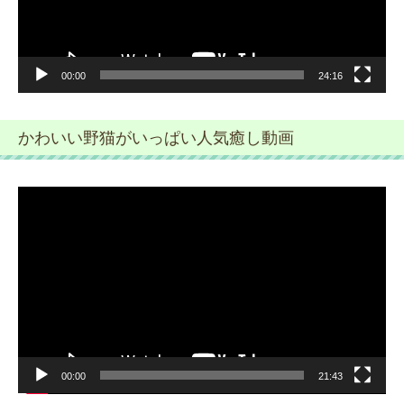
ー
00:00
24:16
かわいい野猫がいっぱい人気癒し動画
動
画
プ
レ
ー
ヤ
ー
00:00
21:43