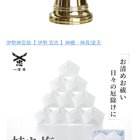
伊勢神宮前【 伊勢 宮忠 】神棚・神具/楽天