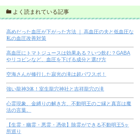
よく読まれている記事
高めだった血圧が下がった方法 ｜ 高血圧の夫と低血圧な
私の血圧改善対策
高血圧にトマトジュースは効果ある？いつ飲む？GABA
やリコピンなど、血圧を下げる成分と選び方
空海さんが修行した寂光の滝は超パワスポ！
強い龍神3体！室生龍穴神社と吉祥龍穴の滝
心霊現象、金縛りの解き方、不動明王のご縁と真言は魔
法の言葉。
【生霊・幽霊・悪霊・憑依】除霊ができる不動明王5ヶ
所巡り