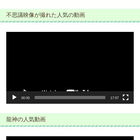
不思議映像が撮れた人気の動画
動
画
プ
レ
ー
ヤ
ー
00:00
17:07
龍神の人気動画
動