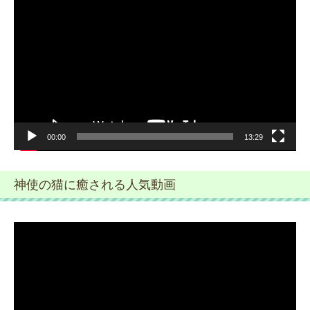
画
プ
レ
ー
ヤ
ー
00:00
13:29
神使の猫に癒される人気動画
動
画
プ
レ
ー
ヤ