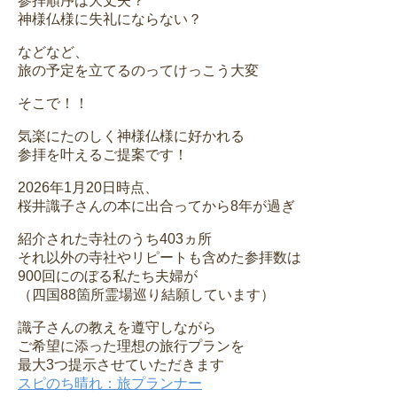
参拝順序は大丈夫？
神様仏様に失礼にならない？
などなど、
旅の予定を立てるのってけっこう大変
そこで！！
気楽にたのしく神様仏様に好かれる
参拝を叶えるご提案です！
2026年1月20日時点、
桜井識子さんの本に出合ってから8年が過ぎ
紹介された寺社のうち403ヵ所
それ以外の寺社やリピートも含めた参拝数は
900回にのぼる私たち夫婦が
（四国88箇所霊場巡り結願しています）
識子さんの教えを遵守しながら
ご希望に添った理想の旅行プランを
最大3つ提示させていただきます
スピのち晴れ：旅プランナー