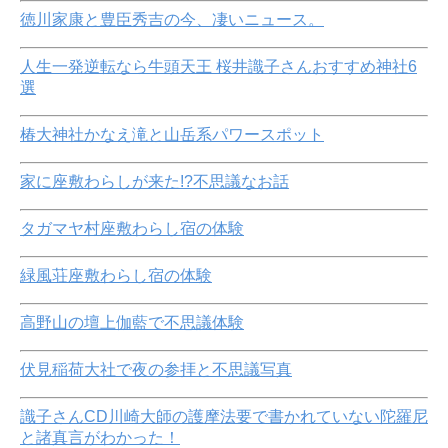
徳川家康と豊臣秀吉の今、凄いニュース。
人生一発逆転なら牛頭天王 桜井識子さんおすすめ神社6
選
椿大神社かなえ滝と山岳系パワースポット
家に座敷わらしが来た!?不思議なお話
タガマヤ村座敷わらし宿の体験
緑風荘座敷わらし宿の体験
高野山の壇上伽藍で不思議体験
伏見稲荷大社で夜の参拝と不思議写真
識子さんCD川崎大師の護摩法要で書かれていない陀羅尼
と諸真言がわかった！