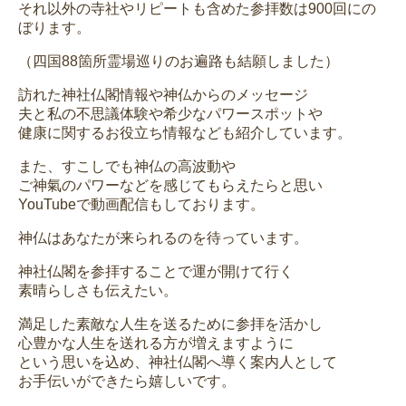
それ以外の寺社やリピートも含めた参拝数は900回にの
ぼります。
（四国88箇所霊場巡りのお遍路も結願しました）
訪れた神社仏閣情報や神仏からのメッセージ
夫と私の不思議体験や希少なパワースポットや
健康に関するお役立ち情報なども紹介しています。
また、すこしでも神仏の高波動や
ご神氣のパワーなどを感じてもらえたらと思い
YouTubeで動画配信もしております。
神仏はあなたが来られるのを待っています。
神社仏閣を参拝することで運が開けて行く
素晴らしさも伝えたい。
満足した素敵な人生を送るために参拝を活かし
心豊かな人生を送れる方が増えますように
という思いを込め、神社仏閣へ導く案内人として
お手伝いができたら嬉しいです。