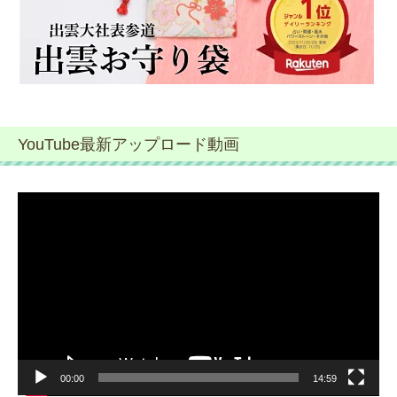
YouTube最新アップロード動画
動
画
プ
レ
ー
ヤ
ー
00:00
14:59