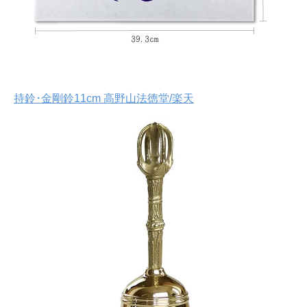
持鈴･金剛鈴11cm 高野山法徳堂/楽天