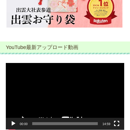
YouTube最新アップロード動画
動
画
プ
レ
ー
ヤ
ー
00:00
14:59