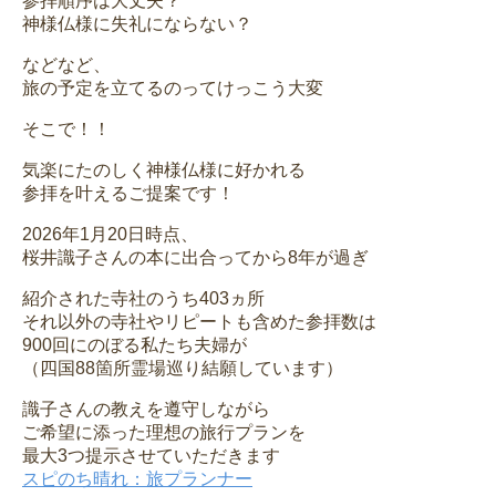
参拝順序は大丈夫？
神様仏様に失礼にならない？
などなど、
旅の予定を立てるのってけっこう大変
そこで！！
気楽にたのしく神様仏様に好かれる
参拝を叶えるご提案です！
2026年1月20日時点、
桜井識子さんの本に出合ってから8年が過ぎ
紹介された寺社のうち403ヵ所
それ以外の寺社やリピートも含めた参拝数は
900回にのぼる私たち夫婦が
（四国88箇所霊場巡り結願しています）
識子さんの教えを遵守しながら
ご希望に添った理想の旅行プランを
最大3つ提示させていただきます
スピのち晴れ：旅プランナー