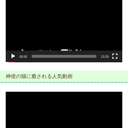
画
プ
レ
ー
ヤ
ー
00:00
13:29
神使の猫に癒される人気動画
動
画
プ
レ
ー
ヤ