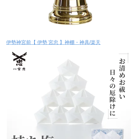
伊勢神宮前【 伊勢 宮忠 】神棚・神具/楽天