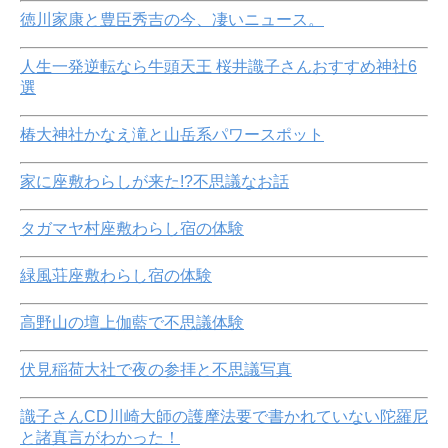
徳川家康と豊臣秀吉の今、凄いニュース。
人生一発逆転なら牛頭天王 桜井識子さんおすすめ神社6
選
椿大神社かなえ滝と山岳系パワースポット
家に座敷わらしが来た!?不思議なお話
タガマヤ村座敷わらし宿の体験
緑風荘座敷わらし宿の体験
高野山の壇上伽藍で不思議体験
伏見稲荷大社で夜の参拝と不思議写真
識子さんCD川崎大師の護摩法要で書かれていない陀羅尼
と諸真言がわかった！