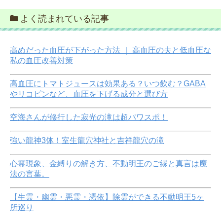
よく読まれている記事
高めだった血圧が下がった方法 ｜ 高血圧の夫と低血圧な
私の血圧改善対策
高血圧にトマトジュースは効果ある？いつ飲む？GABA
やリコピンなど、血圧を下げる成分と選び方
空海さんが修行した寂光の滝は超パワスポ！
強い龍神3体！室生龍穴神社と吉祥龍穴の滝
心霊現象、金縛りの解き方、不動明王のご縁と真言は魔
法の言葉。
【生霊・幽霊・悪霊・憑依】除霊ができる不動明王5ヶ
所巡り