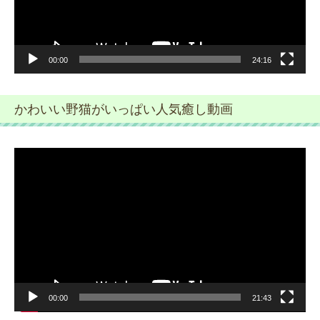
ー
00:00
24:16
かわいい野猫がいっぱい人気癒し動画
動
画
プ
レ
ー
ヤ
ー
00:00
21:43