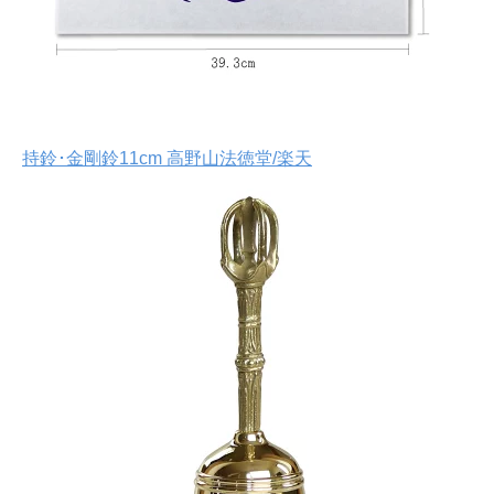
持鈴･金剛鈴11cm 高野山法徳堂/楽天