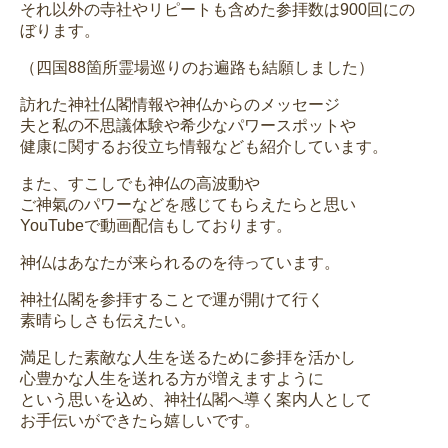
それ以外の寺社やリピートも含めた参拝数は900回にの
ぼります。
（四国88箇所霊場巡りのお遍路も結願しました）
訪れた神社仏閣情報や神仏からのメッセージ
夫と私の不思議体験や希少なパワースポットや
健康に関するお役立ち情報なども紹介しています。
また、すこしでも神仏の高波動や
ご神氣のパワーなどを感じてもらえたらと思い
YouTubeで動画配信もしております。
神仏はあなたが来られるのを待っています。
神社仏閣を参拝することで運が開けて行く
素晴らしさも伝えたい。
満足した素敵な人生を送るために参拝を活かし
心豊かな人生を送れる方が増えますように
という思いを込め、神社仏閣へ導く案内人として
お手伝いができたら嬉しいです。