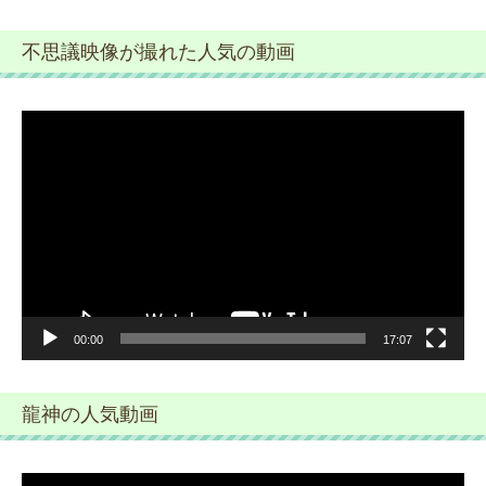
不思議映像が撮れた人気の動画
動
画
プ
レ
ー
ヤ
ー
00:00
17:07
龍神の人気動画
動