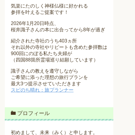
気楽にたのしく神様仏様に好かれる
参拝を叶えるご提案です！
2026年1月20日時点、
桜井識子さんの本に出合ってから8年が過ぎ
紹介された寺社のうち403ヵ所
それ以外の寺社やリピートも含めた参拝数は
900回にのぼる私たち夫婦が
（四国88箇所霊場巡り結願しています）
識子さんの教えを遵守しながら
ご希望に添った理想の旅行プランを
最大3つ提示させていただきます
スピのち晴れ：旅プランナー
プロフィール
初めまして、未来（みく）と申します。