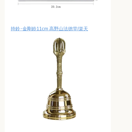
持鈴･金剛鈴11cm 高野山法徳堂/楽天