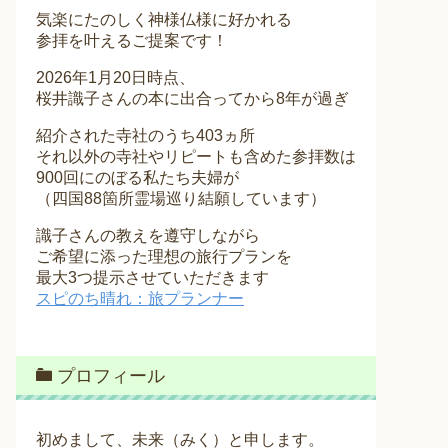
気楽にたのしく神様仏様に好かれる
参拝を叶えるご提案です！
2026年1月20日時点、
桜井識子さんの本に出合ってから8年が過ぎ
紹介された寺社のうち403ヵ所
それ以外の寺社やリピートも含めた参拝数は
900回にのぼる私たち夫婦が
（四国88箇所霊場巡り結願しています）
識子さんの教えを遵守しながら
ご希望に添った理想の旅行プランを
最大3つ提示させていただきます
スピのち晴れ：旅プランナー
プロフィール
初めまして、未来（みく）と申します。