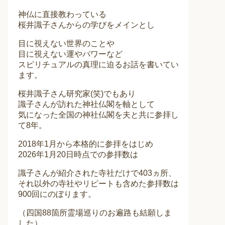
神仏に直接教わっている
桜井識子さんからの学びをメインとし
目に視えない世界のことや
目に視えない運やパワーなど
スピリチュアルの真理に迫るお話を書いてい
ます。
桜井識子さん研究家(笑)でもあり
識子さんが訪れた神社仏閣を軸として
気になった全国の神社仏閣を夫と共に参拝し
て8年。
2018年1月から本格的に参拝をはじめ
2026年1月20日時点での参拝数は
識子さんが紹介された寺社だけで403ヵ所、
それ以外の寺社やリピートも含めた参拝数は
900回にのぼります。
（四国88箇所霊場巡りのお遍路も結願しま
した）