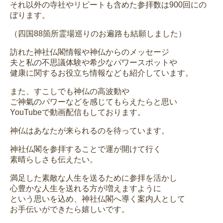
それ以外の寺社やリピートも含めた参拝数は900回にの
ぼります。
（四国88箇所霊場巡りのお遍路も結願しました）
訪れた神社仏閣情報や神仏からのメッセージ
夫と私の不思議体験や希少なパワースポットや
健康に関するお役立ち情報なども紹介しています。
また、すこしでも神仏の高波動や
ご神氣のパワーなどを感じてもらえたらと思い
YouTubeで動画配信もしております。
神仏はあなたが来られるのを待っています。
神社仏閣を参拝することで運が開けて行く
素晴らしさも伝えたい。
満足した素敵な人生を送るために参拝を活かし
心豊かな人生を送れる方が増えますように
という思いを込め、神社仏閣へ導く案内人として
お手伝いができたら嬉しいです。