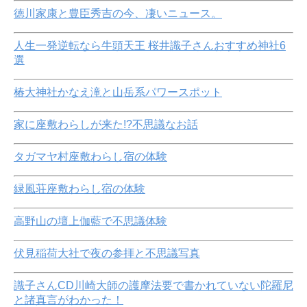
徳川家康と豊臣秀吉の今、凄いニュース。
人生一発逆転なら牛頭天王 桜井識子さんおすすめ神社6
選
椿大神社かなえ滝と山岳系パワースポット
家に座敷わらしが来た!?不思議なお話
タガマヤ村座敷わらし宿の体験
緑風荘座敷わらし宿の体験
高野山の壇上伽藍で不思議体験
伏見稲荷大社で夜の参拝と不思議写真
識子さんCD川崎大師の護摩法要で書かれていない陀羅尼
と諸真言がわかった！