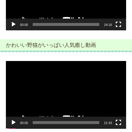
ー
00:00
24:16
かわいい野猫がいっぱい人気癒し動画
動
画
プ
レ
ー
ヤ
ー
00:00
21:43