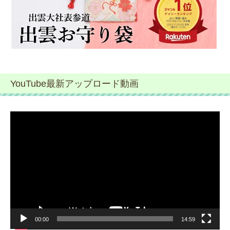
YouTube最新アップロード動画
動
画
プ
レ
ー
ヤ
ー
00:00
14:59