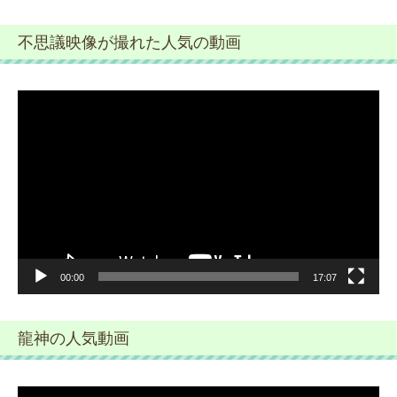
不思議映像が撮れた人気の動画
動
画
プ
レ
ー
ヤ
ー
00:00
17:07
龍神の人気動画
動