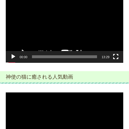
画
プ
レ
ー
ヤ
ー
00:00
13:29
神使の猫に癒される人気動画
動
画
プ
レ
ー
ヤ