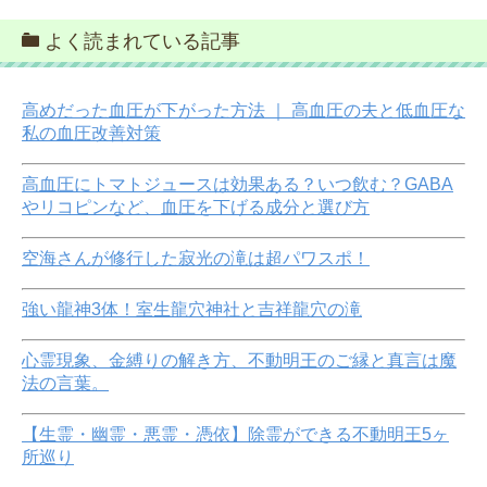
よく読まれている記事
高めだった血圧が下がった方法 ｜ 高血圧の夫と低血圧な
私の血圧改善対策
高血圧にトマトジュースは効果ある？いつ飲む？GABA
やリコピンなど、血圧を下げる成分と選び方
空海さんが修行した寂光の滝は超パワスポ！
強い龍神3体！室生龍穴神社と吉祥龍穴の滝
心霊現象、金縛りの解き方、不動明王のご縁と真言は魔
法の言葉。
【生霊・幽霊・悪霊・憑依】除霊ができる不動明王5ヶ
所巡り