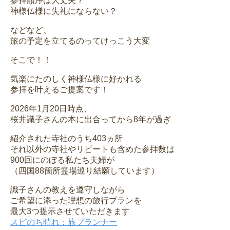
参拝順序は大丈夫？
神様仏様に失礼にならない？
などなど、
旅の予定を立てるのってけっこう大変
そこで！！
気楽にたのしく神様仏様に好かれる
参拝を叶えるご提案です！
2026年1月20日時点、
桜井識子さんの本に出合ってから8年が過ぎ
紹介された寺社のうち403ヵ所
それ以外の寺社やリピートも含めた参拝数は
900回にのぼる私たち夫婦が
（四国88箇所霊場巡り結願しています）
識子さんの教えを遵守しながら
ご希望に添った理想の旅行プランを
最大3つ提示させていただきます
スピのち晴れ：旅プランナー