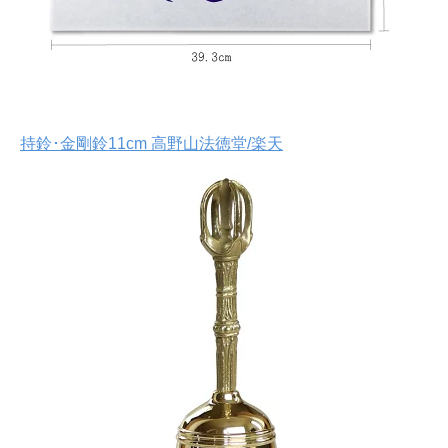
持鈴･金剛鈴11cm 高野山法徳堂/楽天