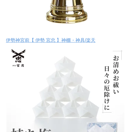
伊勢神宮前【 伊勢 宮忠 】神棚・神具/楽天