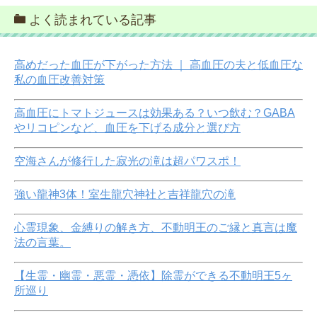
よく読まれている記事
高めだった血圧が下がった方法 ｜ 高血圧の夫と低血圧な
私の血圧改善対策
高血圧にトマトジュースは効果ある？いつ飲む？GABA
やリコピンなど、血圧を下げる成分と選び方
空海さんが修行した寂光の滝は超パワスポ！
強い龍神3体！室生龍穴神社と吉祥龍穴の滝
心霊現象、金縛りの解き方、不動明王のご縁と真言は魔
法の言葉。
【生霊・幽霊・悪霊・憑依】除霊ができる不動明王5ヶ
所巡り