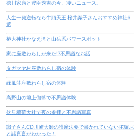
徳川家康と豊臣秀吉の今、凄いニュース。
人生一発逆転なら牛頭天王 桜井識子さんおすすめ神社6
選
椿大神社かなえ滝と山岳系パワースポット
家に座敷わらしが来た!?不思議なお話
タガマヤ村座敷わらし宿の体験
緑風荘座敷わらし宿の体験
高野山の壇上伽藍で不思議体験
伏見稲荷大社で夜の参拝と不思議写真
識子さんCD川崎大師の護摩法要で書かれていない陀羅尼
と諸真言がわかった！