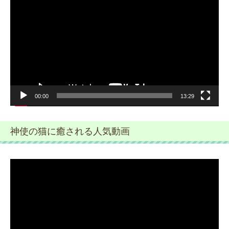
画
プ
レ
ー
ヤ
ー
00:00
13:29
神使の猫に癒される人気動画
動
画
プ
レ
ー
ヤ
ー