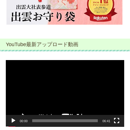
YouTube最新アップロード動画
動
画
プ
レ
ー
ヤ
ー
00:00
06:41