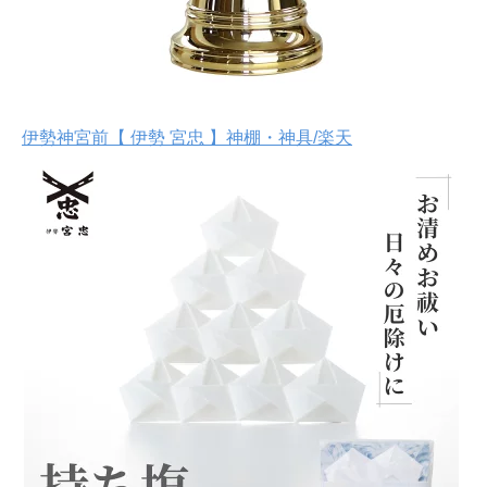
伊勢神宮前【 伊勢 宮忠 】神棚・神具/楽天