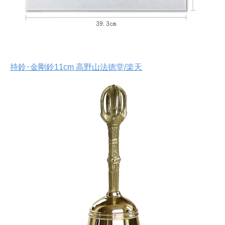
持鈴･金剛鈴11cm 高野山法徳堂/楽天