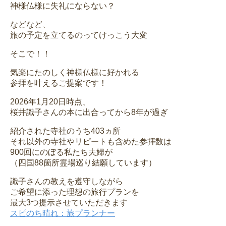
神様仏様に失礼にならない？
などなど、
旅の予定を立てるのってけっこう大変
そこで！！
気楽にたのしく神様仏様に好かれる
参拝を叶えるご提案です！
2026年1月20日時点、
桜井識子さんの本に出合ってから8年が過ぎ
紹介された寺社のうち403ヵ所
それ以外の寺社やリピートも含めた参拝数は
900回にのぼる私たち夫婦が
（四国88箇所霊場巡り結願しています）
識子さんの教えを遵守しながら
ご希望に添った理想の旅行プランを
最大3つ提示させていただきます
スピのち晴れ：旅プランナー