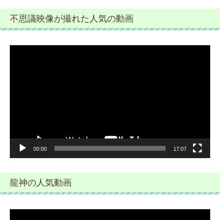
不思議映像が撮れた人気の動画
動
画
プ
レ
ー
ヤ
ー
00:00
17:07
龍神の人気動画
動