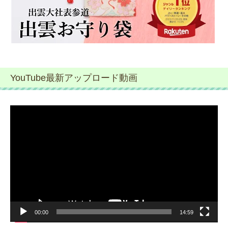
YouTube最新アップロード動画
動
画
プ
レ
ー
ヤ
ー
00:00
14:59