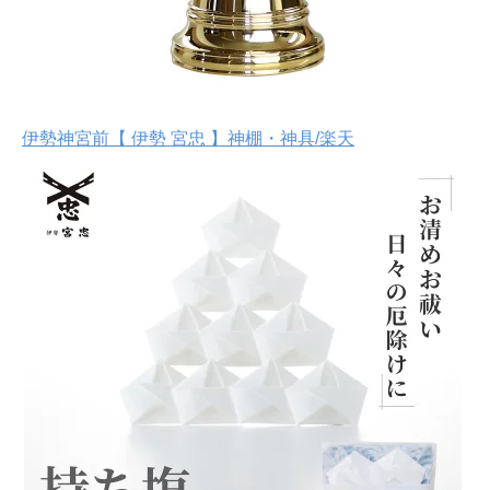
伊勢神宮前【 伊勢 宮忠 】神棚・神具/楽天