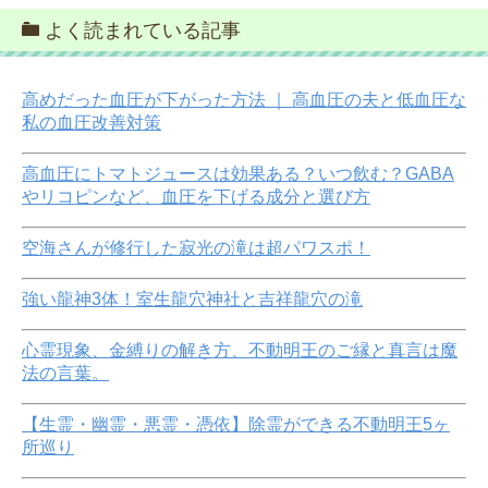
よく読まれている記事
高めだった血圧が下がった方法 ｜ 高血圧の夫と低血圧な
私の血圧改善対策
高血圧にトマトジュースは効果ある？いつ飲む？GABA
やリコピンなど、血圧を下げる成分と選び方
空海さんが修行した寂光の滝は超パワスポ！
強い龍神3体！室生龍穴神社と吉祥龍穴の滝
心霊現象、金縛りの解き方、不動明王のご縁と真言は魔
法の言葉。
【生霊・幽霊・悪霊・憑依】除霊ができる不動明王5ヶ
所巡り