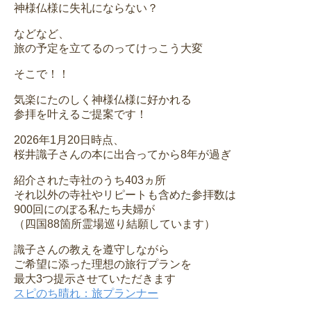
神様仏様に失礼にならない？
などなど、
旅の予定を立てるのってけっこう大変
そこで！！
気楽にたのしく神様仏様に好かれる
参拝を叶えるご提案です！
2026年1月20日時点、
桜井識子さんの本に出合ってから8年が過ぎ
紹介された寺社のうち403ヵ所
それ以外の寺社やリピートも含めた参拝数は
900回にのぼる私たち夫婦が
（四国88箇所霊場巡り結願しています）
識子さんの教えを遵守しながら
ご希望に添った理想の旅行プランを
最大3つ提示させていただきます
スピのち晴れ：旅プランナー