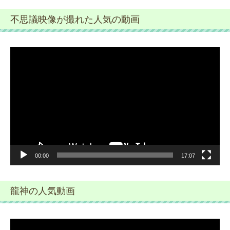
不思議映像が撮れた人気の動画
動
画
プ
レ
ー
ヤ
ー
00:00
17:07
龍神の人気動画
動