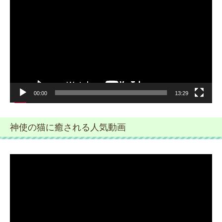
画
プ
レ
ー
ヤ
ー
00:00
13:29
神使の猫に癒される人気動画
動
画
プ
レ
ー
ヤ
ー