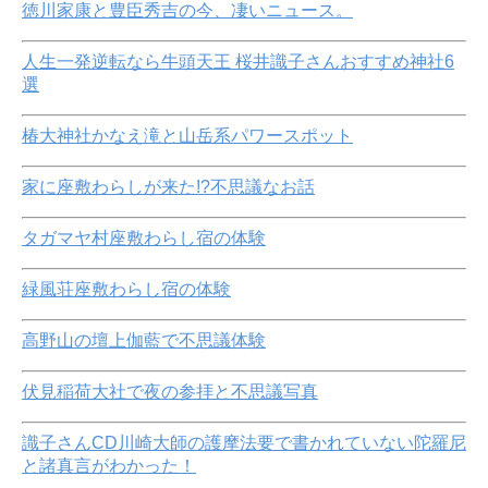
徳川家康と豊臣秀吉の今、凄いニュース。
人生一発逆転なら牛頭天王 桜井識子さんおすすめ神社6
選
椿大神社かなえ滝と山岳系パワースポット
家に座敷わらしが来た!?不思議なお話
タガマヤ村座敷わらし宿の体験
緑風荘座敷わらし宿の体験
高野山の壇上伽藍で不思議体験
伏見稲荷大社で夜の参拝と不思議写真
識子さんCD川崎大師の護摩法要で書かれていない陀羅尼
と諸真言がわかった！