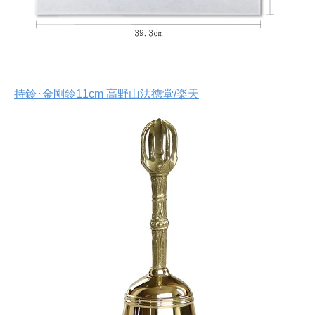
持鈴･金剛鈴11cm 高野山法徳堂/楽天