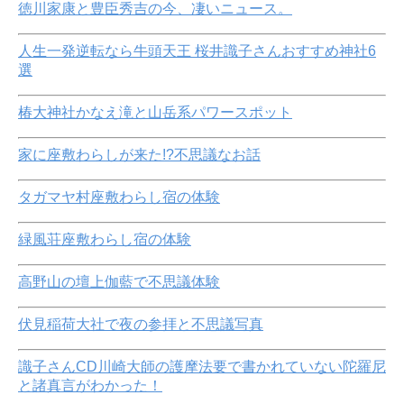
徳川家康と豊臣秀吉の今、凄いニュース。
人生一発逆転なら牛頭天王 桜井識子さんおすすめ神社6
選
椿大神社かなえ滝と山岳系パワースポット
家に座敷わらしが来た!?不思議なお話
タガマヤ村座敷わらし宿の体験
緑風荘座敷わらし宿の体験
高野山の壇上伽藍で不思議体験
伏見稲荷大社で夜の参拝と不思議写真
識子さんCD川崎大師の護摩法要で書かれていない陀羅尼
と諸真言がわかった！