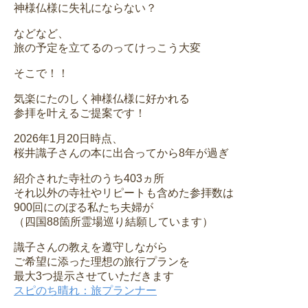
神様仏様に失礼にならない？
などなど、
旅の予定を立てるのってけっこう大変
そこで！！
気楽にたのしく神様仏様に好かれる
参拝を叶えるご提案です！
2026年1月20日時点、
桜井識子さんの本に出合ってから8年が過ぎ
紹介された寺社のうち403ヵ所
それ以外の寺社やリピートも含めた参拝数は
900回にのぼる私たち夫婦が
（四国88箇所霊場巡り結願しています）
識子さんの教えを遵守しながら
ご希望に添った理想の旅行プランを
最大3つ提示させていただきます
スピのち晴れ：旅プランナー