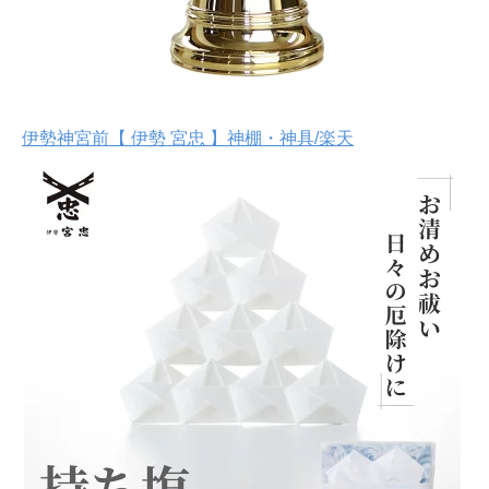
伊勢神宮前【 伊勢 宮忠 】神棚・神具/楽天