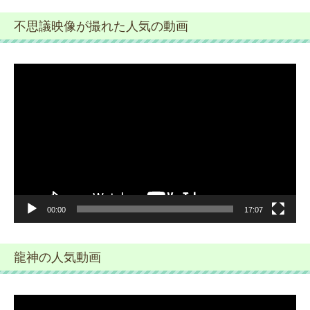
不思議映像が撮れた人気の動画
動
画
プ
レ
ー
ヤ
ー
00:00
17:07
龍神の人気動画
動