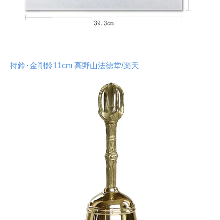
持鈴･金剛鈴11cm 高野山法徳堂/楽天