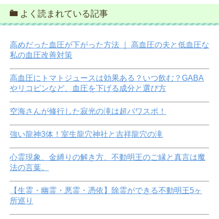
よく読まれている記事
高めだった血圧が下がった方法 ｜ 高血圧の夫と低血圧な
私の血圧改善対策
高血圧にトマトジュースは効果ある？いつ飲む？GABA
やリコピンなど、血圧を下げる成分と選び方
空海さんが修行した寂光の滝は超パワスポ！
強い龍神3体！室生龍穴神社と吉祥龍穴の滝
心霊現象、金縛りの解き方、不動明王のご縁と真言は魔
法の言葉。
【生霊・幽霊・悪霊・憑依】除霊ができる不動明王5ヶ
所巡り