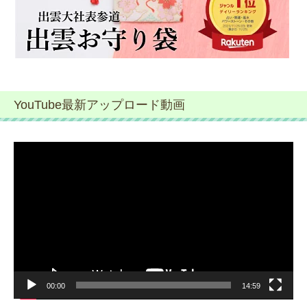
YouTube最新アップロード動画
動
画
プ
レ
ー
ヤ
ー
00:00
14:59