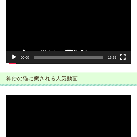
画
プ
レ
ー
ヤ
ー
00:00
13:29
神使の猫に癒される人気動画
動
画
プ
レ
ー
ヤ
ー