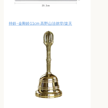
持鈴･金剛鈴11cm 高野山法徳堂/楽天