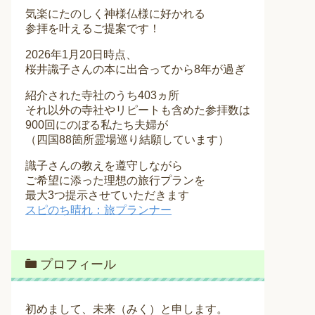
気楽にたのしく神様仏様に好かれる
参拝を叶えるご提案です！
2026年1月20日時点、
桜井識子さんの本に出合ってから8年が過ぎ
紹介された寺社のうち403ヵ所
それ以外の寺社やリピートも含めた参拝数は
900回にのぼる私たち夫婦が
（四国88箇所霊場巡り結願しています）
識子さんの教えを遵守しながら
ご希望に添った理想の旅行プランを
最大3つ提示させていただきます
スピのち晴れ：旅プランナー
プロフィール
初めまして、未来（みく）と申します。