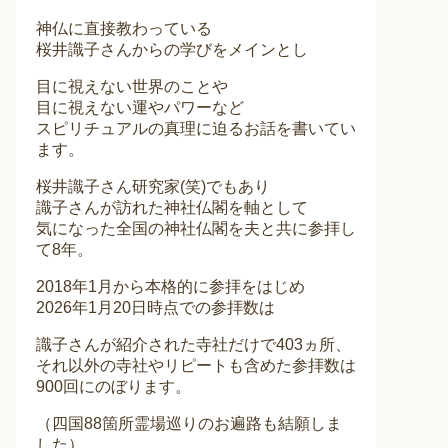
神仏に直接教わっている
桜井識子さんからの学びをメインとし
目に視えない世界のことや
目に視えない運やパワーなど
スピリチュアルの真理に迫るお話を書いてい
ます。
桜井識子さん研究家(笑)でもあり
識子さんが訪れた神社仏閣を軸として
気になった全国の神社仏閣を夫と共に参拝し
て8年。
2018年1月から本格的に参拝をはじめ
2026年1月20日時点での参拝数は
識子さんが紹介された寺社だけで403ヵ所、
それ以外の寺社やリピートも含めた参拝数は
900回にのぼります。
（四国88箇所霊場巡りのお遍路も結願しま
した）