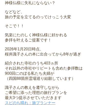
神様仏様に失礼にならない？
などなど、
旅の予定を立てるのってけっこう大変
そこで！！
気楽にたのしく神様仏様に好かれる
参拝を叶えるご提案です！
2026年1月20日時点、
桜井識子さんの本に出合ってから8年が過ぎ
紹介された寺社のうち403ヵ所
それ以外の寺社やリピートも含めた参拝数は
900回にのぼる私たち夫婦が
（四国88箇所霊場巡り結願しています）
識子さんの教えを遵守しながら
ご希望に添った理想の旅行プランを
最大3つ提示させていただきます
スピのち晴れ：旅プランナー