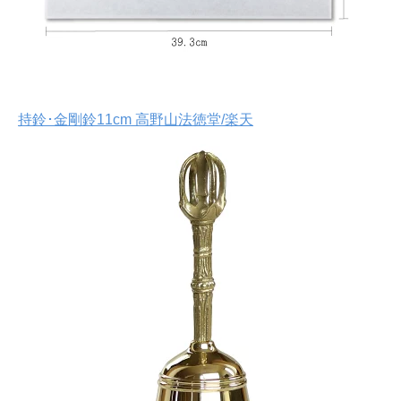
持鈴･金剛鈴11cm 高野山法徳堂/楽天