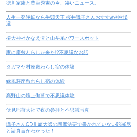
徳川家康と豊臣秀吉の今、凄いニュース。
人生一発逆転なら牛頭天王 桜井識子さんおすすめ神社6
選
椿大神社かなえ滝と山岳系パワースポット
家に座敷わらしが来た!?不思議なお話
タガマヤ村座敷わらし宿の体験
緑風荘座敷わらし宿の体験
高野山の壇上伽藍で不思議体験
伏見稲荷大社で夜の参拝と不思議写真
識子さんCD川崎大師の護摩法要で書かれていない陀羅尼
と諸真言がわかった！