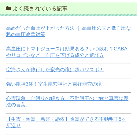
よく読まれている記事
高めだった血圧が下がった方法 ｜ 高血圧の夫と低血圧な
私の血圧改善対策
高血圧にトマトジュースは効果ある？いつ飲む？GABA
やリコピンなど、血圧を下げる成分と選び方
空海さんが修行した寂光の滝は超パワスポ！
強い龍神3体！室生龍穴神社と吉祥龍穴の滝
心霊現象、金縛りの解き方、不動明王のご縁と真言は魔
法の言葉。
【生霊・幽霊・悪霊・憑依】除霊ができる不動明王5ヶ
所巡り