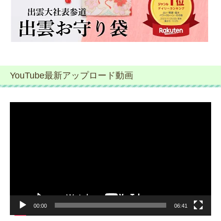
YouTube最新アップロード動画
動
画
プ
レ
ー
ヤ
ー
00:00
06:41