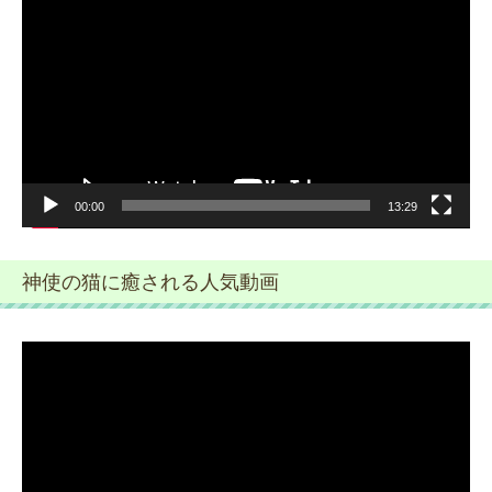
画
プ
レ
ー
ヤ
ー
00:00
13:29
神使の猫に癒される人気動画
動
画
プ
レ
ー
ヤ
ー