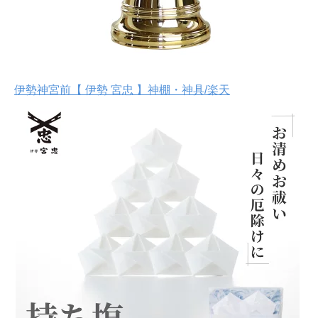
伊勢神宮前【 伊勢 宮忠 】神棚・神具/楽天