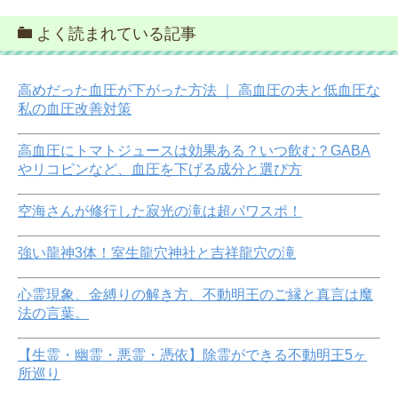
よく読まれている記事
高めだった血圧が下がった方法 ｜ 高血圧の夫と低血圧な
私の血圧改善対策
高血圧にトマトジュースは効果ある？いつ飲む？GABA
やリコピンなど、血圧を下げる成分と選び方
空海さんが修行した寂光の滝は超パワスポ！
強い龍神3体！室生龍穴神社と吉祥龍穴の滝
心霊現象、金縛りの解き方、不動明王のご縁と真言は魔
法の言葉。
【生霊・幽霊・悪霊・憑依】除霊ができる不動明王5ヶ
所巡り