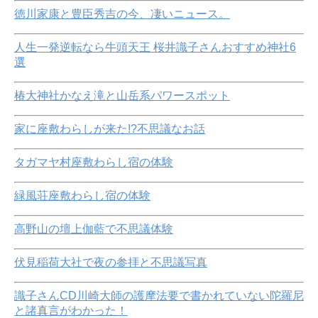
徳川家康と豊臣秀吉の今、凄いニュース。
人生一発逆転なら牛頭天王 桜井識子さんおすすめ神社6
選
椿大神社かなえ滝と山岳系パワースポット
家に座敷わらしが来た!?不思議なお話
タガマヤ村座敷わらし宿の体験
緑風荘座敷わらし宿の体験
高野山の壇上伽藍で不思議体験
伏見稲荷大社で夜の参拝と不思議写真
識子さんCD川崎大師の護摩法要で書かれていない陀羅尼
と諸真言がわかった！