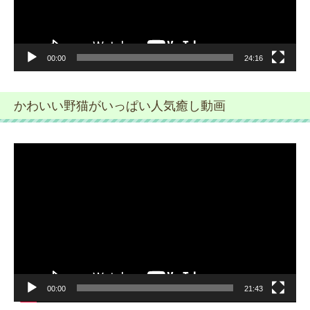
ー
00:00
24:16
かわいい野猫がいっぱい人気癒し動画
動
画
プ
レ
ー
ヤ
ー
00:00
21:43