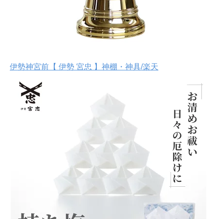
伊勢神宮前【 伊勢 宮忠 】神棚・神具/楽天