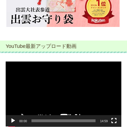
YouTube最新アップロード動画
動
画
プ
レ
ー
ヤ
ー
00:00
14:59