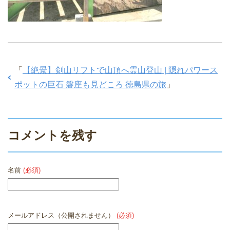
「
【絶景】剣山リフトで山頂へ霊山登山 | 隠れパワース
ポットの巨石 磐座も見どころ 徳島県の旅
」
コメントを残す
名前
(必須)
メールアドレス（公開されません）
(必須)