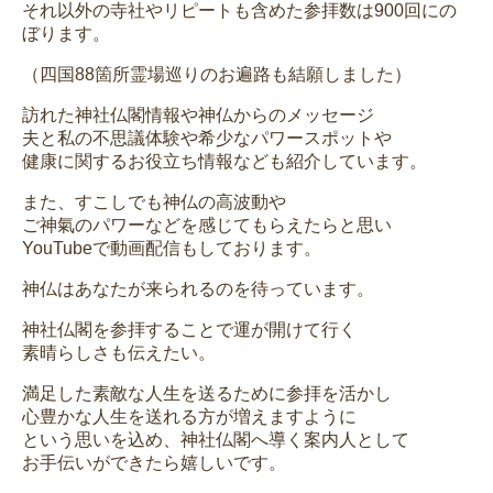
それ以外の寺社やリピートも含めた参拝数は900回にの
ぼります。
（四国88箇所霊場巡りのお遍路も結願しました）
訪れた神社仏閣情報や神仏からのメッセージ
夫と私の不思議体験や希少なパワースポットや
健康に関するお役立ち情報なども紹介しています。
また、すこしでも神仏の高波動や
ご神氣のパワーなどを感じてもらえたらと思い
YouTubeで動画配信もしております。
神仏はあなたが来られるのを待っています。
神社仏閣を参拝することで運が開けて行く
素晴らしさも伝えたい。
満足した素敵な人生を送るために参拝を活かし
心豊かな人生を送れる方が増えますように
という思いを込め、神社仏閣へ導く案内人として
お手伝いができたら嬉しいです。