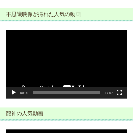
不思議映像が撮れた人気の動画
動
画
プ
レ
ー
ヤ
ー
00:00
17:07
龍神の人気動画
動