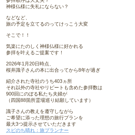
参拝順序は大丈夫？
神様仏様に失礼にならない？
などなど、
旅の予定を立てるのってけっこう大変
そこで！！
気楽にたのしく神様仏様に好かれる
参拝を叶えるご提案です！
2026年1月20日時点、
桜井識子さんの本に出合ってから8年が過ぎ
紹介された寺社のうち403ヵ所
それ以外の寺社やリピートも含めた参拝数は
900回にのぼる私たち夫婦が
（四国88箇所霊場巡り結願しています）
識子さんの教えを遵守しながら
ご希望に添った理想の旅行プランを
最大3つ提示させていただきます
スピのち晴れ：旅プランナー