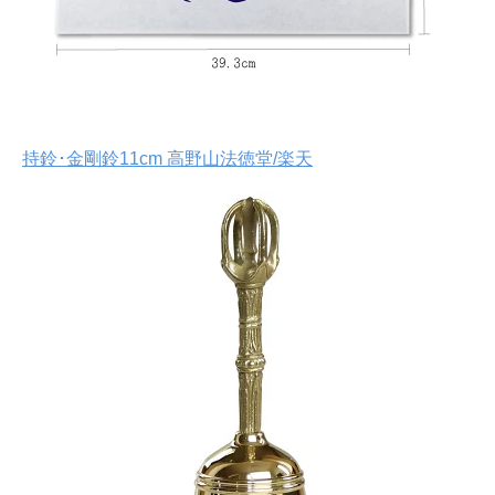
持鈴･金剛鈴11cm 高野山法徳堂/楽天