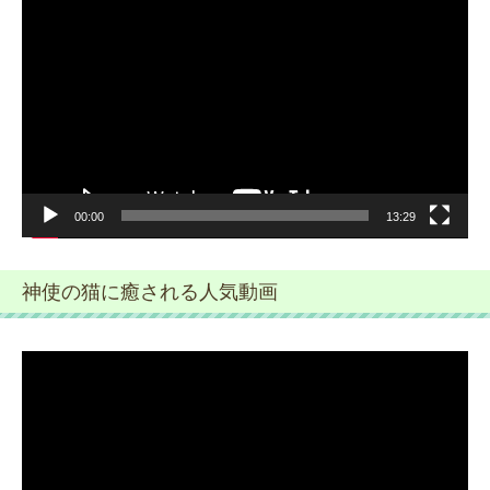
画
プ
レ
ー
ヤ
ー
00:00
13:29
神使の猫に癒される人気動画
動
画
プ
レ
ー
ヤ