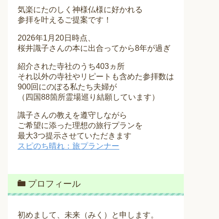
気楽にたのしく神様仏様に好かれる
参拝を叶えるご提案です！
2026年1月20日時点、
桜井識子さんの本に出合ってから8年が過ぎ
紹介された寺社のうち403ヵ所
それ以外の寺社やリピートも含めた参拝数は
900回にのぼる私たち夫婦が
（四国88箇所霊場巡り結願しています）
識子さんの教えを遵守しながら
ご希望に添った理想の旅行プランを
最大3つ提示させていただきます
スピのち晴れ：旅プランナー
プロフィール
初めまして、未来（みく）と申します。