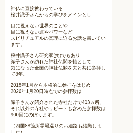
神仏に直接教わっている
桜井識子さんからの学びをメインとし
目に視えない世界のことや
目に視えない運やパワーなど
スピリチュアルの真理に迫るお話を書いてい
ます。
桜井識子さん研究家(笑)でもあり
識子さんが訪れた神社仏閣を軸として
気になった全国の神社仏閣を夫と共に参拝し
て8年。
2018年1月から本格的に参拝をはじめ
2026年1月20日時点での参拝数は
識子さんが紹介された寺社だけで403ヵ所、
それ以外の寺社やリピートも含めた参拝数は
900回にのぼります。
（四国88箇所霊場巡りのお遍路も結願しま
した）