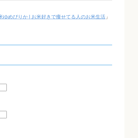
米ゆめぴりか | お米好きで痩せてる人のお米生活
」