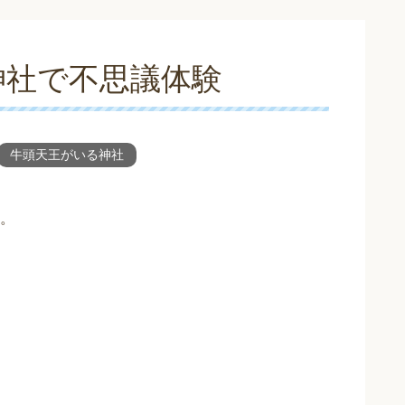
神社で不思議体験
牛頭天王がいる神社
。