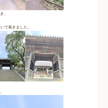
き、
らいで着きました。
。