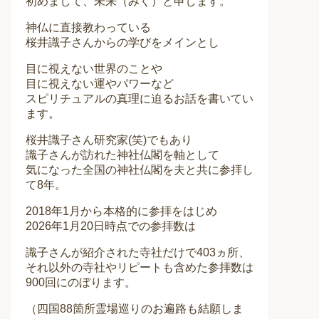
初めまして、未来（みく）と申します。
神仏に直接教わっている
桜井識子さんからの学びをメインとし
目に視えない世界のことや
目に視えない運やパワーなど
スピリチュアルの真理に迫るお話を書いてい
ます。
桜井識子さん研究家(笑)でもあり
識子さんが訪れた神社仏閣を軸として
気になった全国の神社仏閣を夫と共に参拝し
て8年。
2018年1月から本格的に参拝をはじめ
2026年1月20日時点での参拝数は
識子さんが紹介された寺社だけで403ヵ所、
それ以外の寺社やリピートも含めた参拝数は
900回にのぼります。
（四国88箇所霊場巡りのお遍路も結願しま