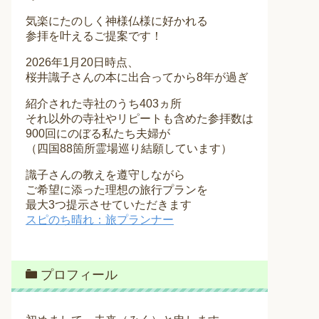
気楽にたのしく神様仏様に好かれる
参拝を叶えるご提案です！
2026年1月20日時点、
桜井識子さんの本に出合ってから8年が過ぎ
紹介された寺社のうち403ヵ所
それ以外の寺社やリピートも含めた参拝数は
900回にのぼる私たち夫婦が
（四国88箇所霊場巡り結願しています）
識子さんの教えを遵守しながら
ご希望に添った理想の旅行プランを
最大3つ提示させていただきます
スピのち晴れ：旅プランナー
プロフィール