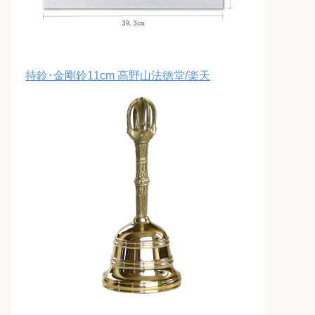
持鈴･金剛鈴11cm 高野山法徳堂/楽天