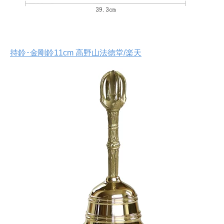
持鈴･金剛鈴11cm 高野山法徳堂/楽天