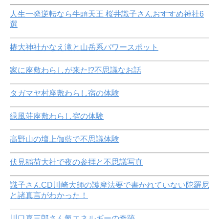
人生一発逆転なら牛頭天王 桜井識子さんおすすめ神社6
選
椿大神社かなえ滝と山岳系パワースポット
家に座敷わらしが来た!?不思議なお話
タガマヤ村座敷わらし宿の体験
緑風荘座敷わらし宿の体験
高野山の壇上伽藍で不思議体験
伏見稲荷大社で夜の参拝と不思議写真
識子さんCD川崎大師の護摩法要で書かれていない陀羅尼
と諸真言がわかった！
川口喜三郎さん氣エネルギーの奇跡