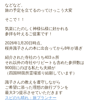
などなど、
旅の予定を立てるのってけっこう大変
そこで！！
気楽にたのしく神様仏様に好かれる
参拝を叶えるご提案です！
2026年1月20日時点、
桜井識子さんの本に出合ってから8年が過ぎ
紹介された寺社のうち403ヵ所
それ以外の寺社やリピートも含めた参拝数は
900回にのぼる私たち夫婦が
（四国88箇所霊場巡り結願しています）
識子さんの教えを遵守しながら
ご希望に添った理想の旅行プランを
最大3つ提示させていただきます
スピのち晴れ：旅プランナー