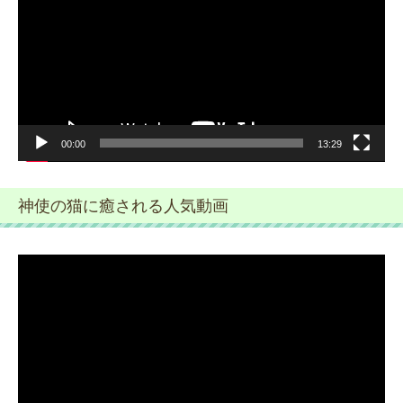
プ
レ
ー
ヤ
ー
00:00
13:29
神使の猫に癒される人気動画
動
画
プ
レ
ー
ヤ
ー