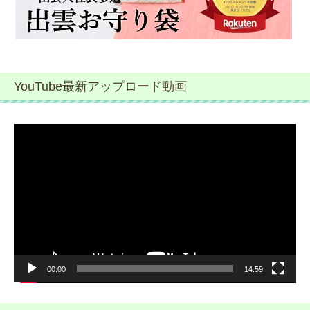
YouTube最新アップロード動画
動
画
プ
レ
ー
ヤ
ー
00:00
14:59