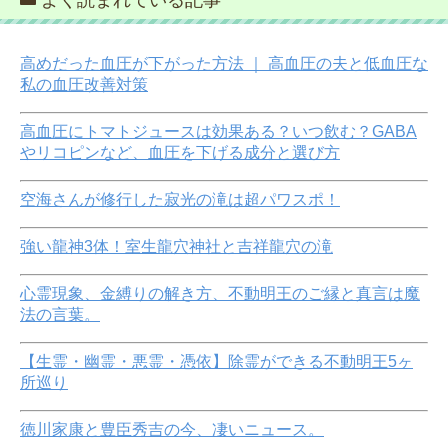
よく読まれている記事
高めだった血圧が下がった方法 ｜ 高血圧の夫と低血圧な
私の血圧改善対策
高血圧にトマトジュースは効果ある？いつ飲む？GABA
やリコピンなど、血圧を下げる成分と選び方
空海さんが修行した寂光の滝は超パワスポ！
強い龍神3体！室生龍穴神社と吉祥龍穴の滝
心霊現象、金縛りの解き方、不動明王のご縁と真言は魔
法の言葉。
【生霊・幽霊・悪霊・憑依】除霊ができる不動明王5ヶ
所巡り
徳川家康と豊臣秀吉の今、凄いニュース。