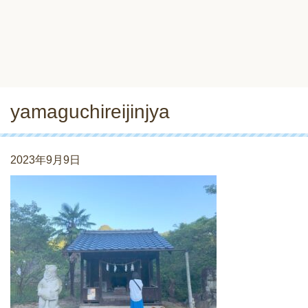
yamaguchireijinjya
2023年9月9日