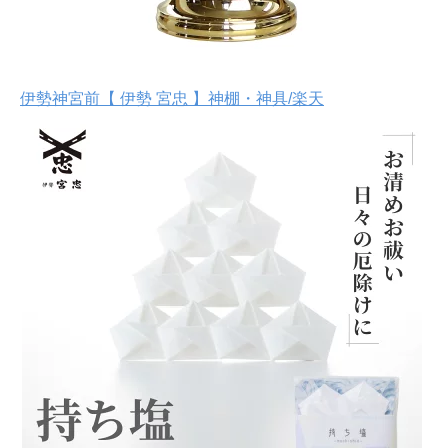
伊勢神宮前【 伊勢 宮忠 】神棚・神具/楽天